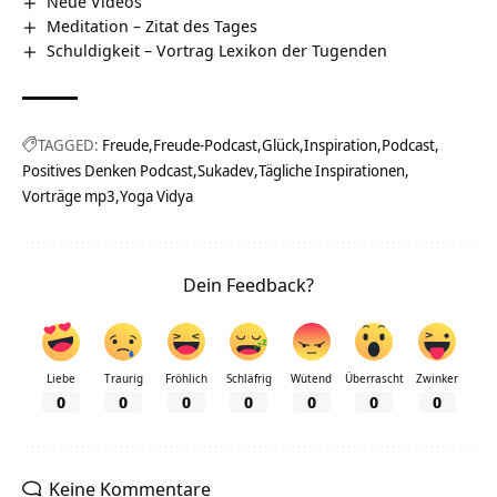
Neue Videos
Meditation – Zitat des Tages
Schuldigkeit – Vortrag Lexikon der Tugenden
TAGGED:
Freude
Freude-Podcast
Glück
Inspiration
Podcast
Positives Denken Podcast
Sukadev
Tägliche Inspirationen
Vorträge mp3
Yoga Vidya
Dein Feedback?
Liebe
Traurig
Fröhlich
Schläfrig
Wütend
Überrascht
Zwinker
0
0
0
0
0
0
0
Keine Kommentare