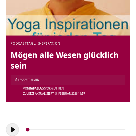
PODCAST
TÄGL. INSPIRATION
Mögen alle Wesen glücklich
sein
LESEZEIT: 0 MIN
VON
RAFAELA
VOR 6 JAHREN
ZULETZT AKTUALISIERT: 5. FEBRUAR 2026 11:57
Audio-
Player