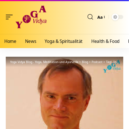
Aa
Größenänderun
Home
News
Yoga & Spiritualität
Health & Food
Yoga Vidya Blog - Yoga, Meditation und Ayurveda
>
Blog
>
Podcast
>
Tägl. Inspiration