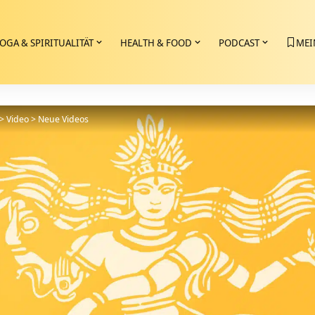
OGA & SPIRITUALITÄT
HEALTH & FOOD
PODCAST
MEI
>
Video
>
Neue Videos