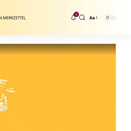
5
Aa
N MERKZETTEL
Größenänderung