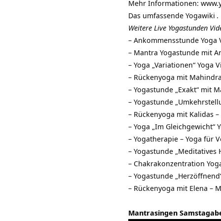
Mehr Informationen:
www.y
Das umfassende
Yogawiki
.
Weitere Live Yogastunden Vid
–
Ankommensstunde Yoga Vi
–
Mantra Yogastunde mit An
–
Yoga „Variationen“ Yoga 
–
Rückenyoga mit Mahindra 
–
Yogastunde „Exakt“ mit Ma
–
Yogastunde „Umkehrstellu
–
Rückenyoga mit Kalidas – 
–
Yoga „Im Gleichgewicht“ Y
–
Yogatherapie – Yoga für V
–
Yogastunde „Meditatives H
–
Chakrakonzentration Yoga
–
Yogastunde „Herzöffnend“
–
Rückenyoga mit Elena – Mi
Mantrasingen Samstagaben