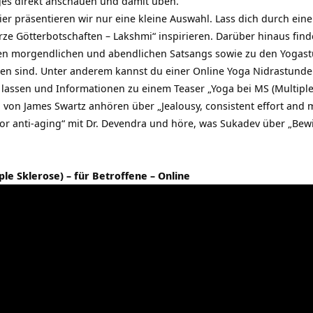
ges direkt anschauen und damit üben.
Hier präsentieren wir nur eine kleine Auswahl. Lass dich durch ei
urze Götterbotschaften – Lakshmi“ inspirieren. Darüber hinaus find
den morgendlichen und abendlichen Satsangs sowie zu den Yogas
rden sind. Unter anderem kannst du einer Online Yoga Nidrastunde
 lassen und Informationen zu einem Teaser „Yoga bei MS (Multiple
 von James Swartz anhören über „Jealousy, consistent effort and 
or anti-aging“ mit Dr. Devendra und höre, was Sukadev über „Bewi
le Sklerose) – für Betroffene – Online