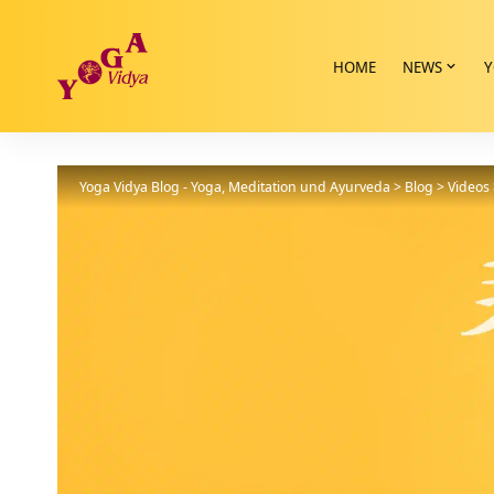
HOME
NEWS
Y
Yoga Vidya Blog - Yoga, Meditation und Ayurveda
>
Blog
>
Videos