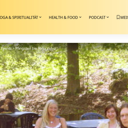
OGA & SPIRITUALITÄT
HEALTH & FOOD
PODCAST
MEI
>
Events
>
Pfingsten bei Yoga Vidya