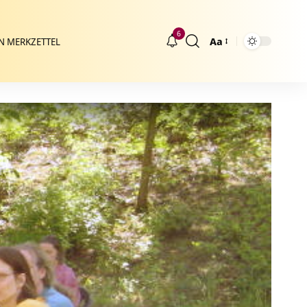
6
Aa
N MERKZETTEL
Größenänderung