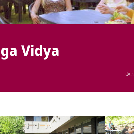
oga Vidya
LES