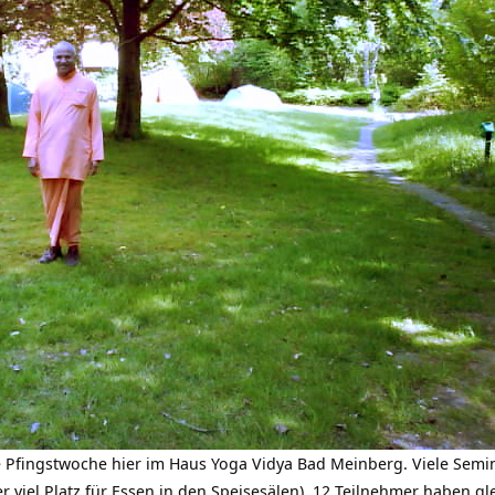
 Pfingstwoche hier im Haus Yoga Vidya Bad Meinberg. Viele Seminar
er viel Platz für Essen in den Speisesälen), 12 Teilnehmer haben gl