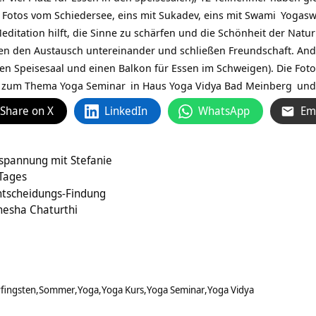
 Fotos vom Schiedersee, eins mit Sukadev, eins mit
Swami
Yogasw
ditation hilft, die Sinne zu schärfen und die Schönheit der Na
n den Austausch untereinander und schließen Freundschaft. And
inen Speisesaal und einen Balkon für Essen im Schweigen). Die Fo
s zum Thema
Yoga Seminar
in
Haus Yoga Vidya Bad Meinberg
un
Share on X
LinkedIn
WhatsApp
Em
tspannung mit Stefanie
 Tages
Entscheidungs-Findung
nesha Chaturthi
fingsten
Sommer
Yoga
Yoga Kurs
Yoga Seminar
Yoga Vidya