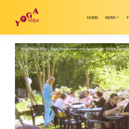
HOME
NEWS
Y
Yoga Vidya Blog - Yoga, Meditation und Ayurveda
>
Blog
>
News