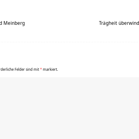
d Meinberg
Trägheit überwin
rderliche Felder sind mit
*
markiert.