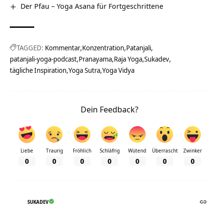
Der Pfau – Yoga Asana für Fortgeschrittene
TAGGED:
Kommentar
Konzentration
Patanjali
patanjali-yoga-podcast
Pranayama
Raja Yoga
Sukadev
tägliche Inspiration
Yoga Sutra
Yoga Vidya
Dein Feedback?
Liebe
Traurig
Fröhlich
Schläfrig
Wütend
Überrascht
Zwinker
0
0
0
0
0
0
0
SUKADEV