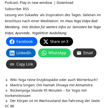
Podcast:
Play in new window
|
Download
Subscribe:
RSS
Lesung von
Sukadev
als Inspiration des Tages. Gelesen im
Anschluss nach einer
Meditation
im
Haus Yoga Vidya Bad
Meinberg.
Hier klicken für weitere Infos zu: Seminare bei
Yoga
Vidya,
Ayurveda
,
Yogalehrer Ausbildung
Facebook
Share on X
LinkedIn
WhatsApp
Email
Copy Link
Wiki Yoga reine Enzyklopädie oder auch Wörterbuch?
Mantra-Singen: Om Namah Shivaya mit Atmamitra
Rückenyoga Stunde 95 Minuten – für Yogis mit
Vorkenntnissen
Der Körper ist im Wachzustand das Fahrzeug der Seele
VC 88