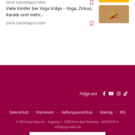
VOR 18 JAHREN
625 VIEWS
Viele Kinder bei Yoga Vidya – Yoga, Zirkus,
Karate und mehr…
VOR 19 JAHREN
512 VIEWS
Folge uns
Datenschutz
Impressum
Haftungsausschluss
Sitemap
RSS
© 2026 Yoga Vidya e.V. · Yogaweg 7 · 32805 Horn‑Bad Meinberg · +49 5234 87‑0 ·
info@yoga‑vidya.de