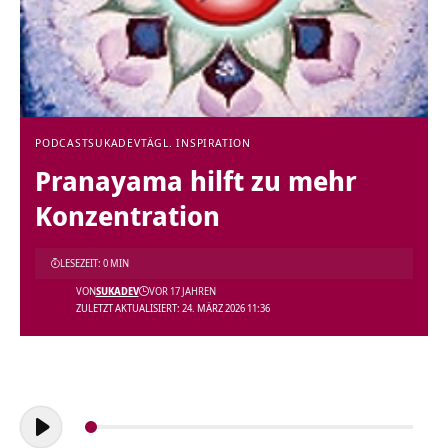
PODCAST
SUKADEV
TÄGL. INSPIRATION
Pranayama hilft zu mehr
Konzentration
LESEZEIT: 0 MIN
VON
SUKADEV
VOR 17 JAHREN
ZULETZT AKTUALISIERT: 24. MÄRZ 2026 11:36
Audio-
Player