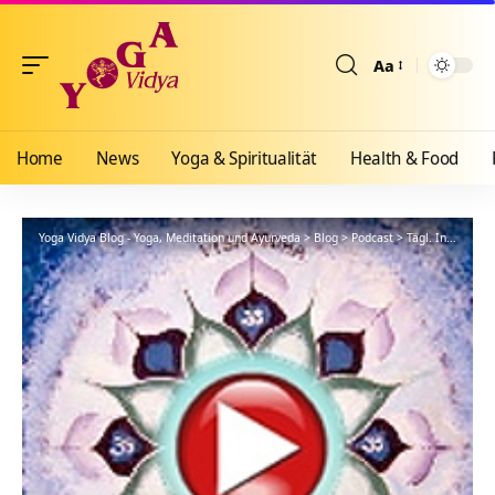
Aa
Größenänderun
Home
News
Yoga & Spiritualität
Health & Food
Yoga Vidya Blog - Yoga, Meditation und Ayurveda
>
Blog
>
Podcast
>
Tägl. Inspiration