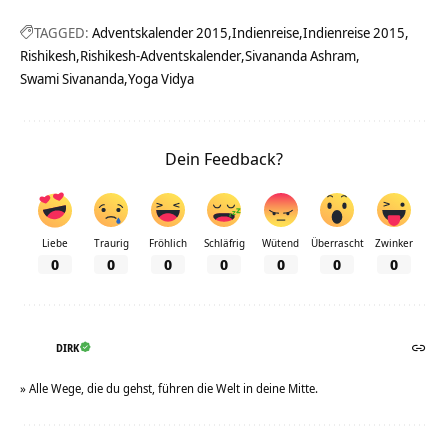
TAGGED:
Adventskalender 2015
Indienreise
Indienreise 2015
Rishikesh
Rishikesh-Adventskalender
Sivananda Ashram
Swami Sivananda
Yoga Vidya
Dein Feedback?
Liebe
Traurig
Fröhlich
Schläfrig
Wütend
Überrascht
Zwinker
0
0
0
0
0
0
0
DIRK
» Alle Wege, die du gehst, führen die Welt in deine Mitte.