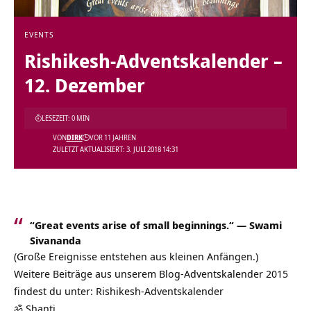
EVENTS
Rishikesh-Adventskalender –
12. Dezember
LESEZEIT: 0 MIN
VON
DIRK
VOR 11 JAHREN
ZULETZT AKTUALISIERT: 3. JULI 2018 14:31
“Great events arise of small beginnings.“ —
Swami
Sivananda
(Große Ereignisse entstehen aus kleinen Anfängen.)
Weitere Beiträge aus unserem Blog-Adventskalender 2015
findest du unter:
Rishikesh-Adventskalender
ॐ Shanti