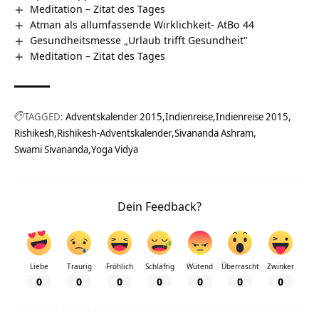
Meditation – Zitat des Tages
Atman als allumfassende Wirklichkeit- AtBo 44
Gesundheitsmesse „Urlaub trifft Gesundheit“
Meditation – Zitat des Tages
TAGGED:
Adventskalender 2015
Indienreise
Indienreise 2015
Rishikesh
Rishikesh-Adventskalender
Sivananda Ashram
Swami Sivananda
Yoga Vidya
Dein Feedback?
Liebe
Traurig
Fröhlich
Schläfrig
Wütend
Überrascht
Zwinker
0
0
0
0
0
0
0