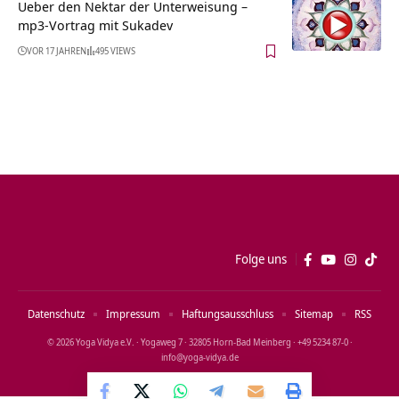
Ueber den Nektar der Unterweisung –
mp3-Vortrag mit Sukadev
VOR 17 JAHREN
495 VIEWS
Folge uns
Datenschutz
Impressum
Haftungsausschluss
Sitemap
RSS
© 2026 Yoga Vidya e.V. · Yogaweg 7 · 32805 Horn‑Bad Meinberg · +49 5234 87‑0 ·
info@yoga‑vidya.de