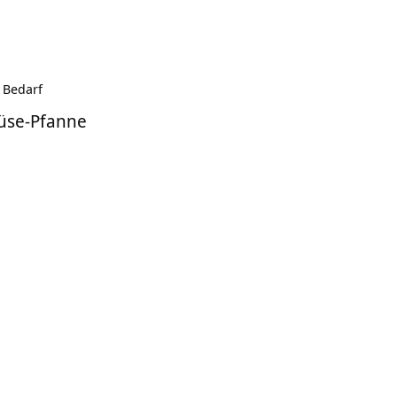
 Bedarf
üse-Pfanne