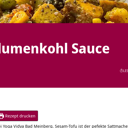
Blumenkohl Sauce
LES
Rezept drucken
i Yoga Vidya Bad Meinberg. Sesam-Tofu ist der pefekte Sattmacher