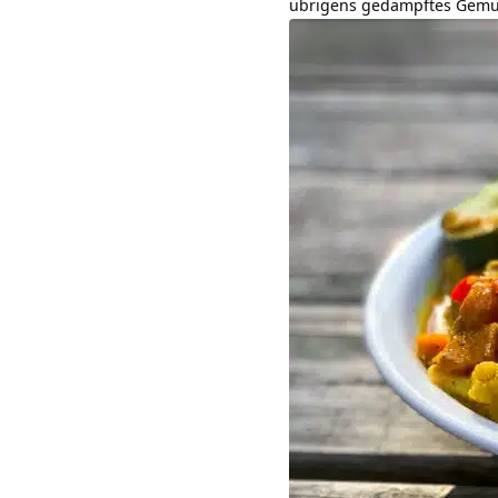
übrigens gedämpftes Gemüs