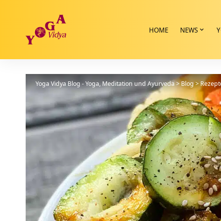
HOME
NEWS
Y
Yoga Vidya Blog - Yoga, Meditation und Ayurveda
>
Blog
>
Rezept