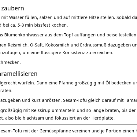
 zaubern
 mit Wasser füllen, salzen und auf mittlere Hitze stellen. Sobald
ei ca. 5-8 min bissfest kochen.
s Blumenkohlwasser aus dem Topf auffangen und beiseitestellen
en Reismilch, O-Saft, Kokosmilch und Erdnussmuß dazugeben und
zufügen, um eine flüssigere Konsistenz zu erreichen.
schmecken.
aramellisieren
erecht würfeln. Dann eine Pfanne großzügig mit Öl bedecken und
raten.
zugeben und kurz anrösten. Sesam-Tofu gleich darauf mit Tamari
großzügig mit Reissirup ummanteln und so lange braten, bis der T
t, also bleib achtsam und fokussiert an der Herdplatte.
Sesam-Tofu mit der Gemüsepfanne vereinen und je Portion einen 