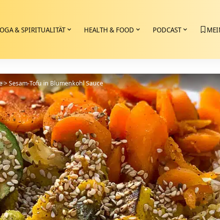
OGA & SPIRITUALITÄT
HEALTH & FOOD
PODCAST
MEI
e
>
Sesam-Tofu in Blumenkohl Sauce