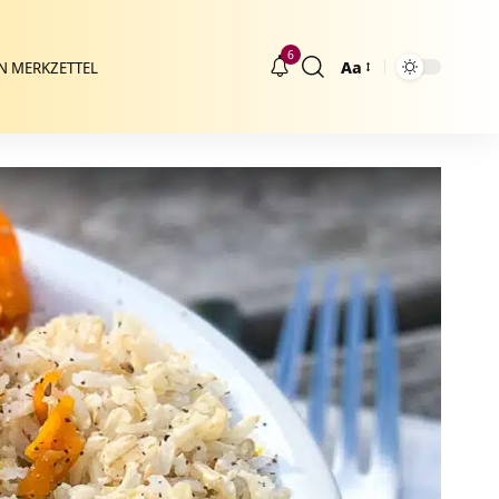
6
Aa
N MERKZETTEL
Größenänderung