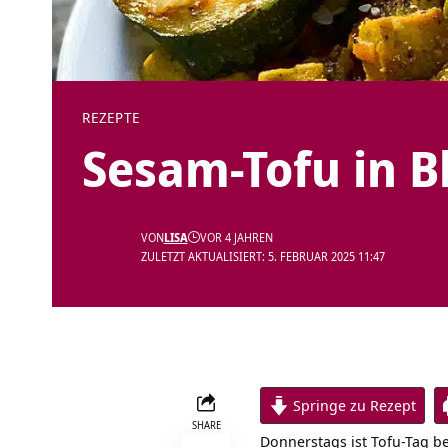
REZEPTE
Sesam-Tofu in 
VON
LISA
VOR 4 JAHREN
ZULETZT AKTUALISIERT: 5. FEBRUAR 2025 11:47
Springe zu Rezept
SHARE
Donnerstags ist Tofu-Tag be