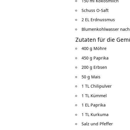
150 ml Kokosmilch
Schuss O-Saft
2 EL Erdnussmus
Blumenkohlwasser nach
Zutaten für die Gem
400 g Möhre
450 g Paprika
200 g Erbsen
50 g Mais
1 TL Chilipulver
1 TL Kümmel
1 EL Paprika
1 TL Kurkuma
Salz und Pfeffer