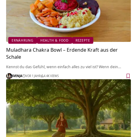
ERNÄHRUNG
HEALTH & FOOD
REZEPTE
Muladhara Chakra Bowl – Erdende Kraft aus der
Schale
Kennst du das Gefühl, wenn einfach alles zu viel ist? Wenn dein…
SVENJA
VOR 1 JAHR
4.4K VIEWS