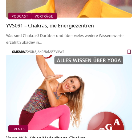
PODCAST
VORTRÄGE
YVS091 – Chakras, die Energiezentren
Was sind Chakras? Darüber und über vieles weitere Wissenswerte
erzählt Sukadev in…
OMKARA
VOR 8 JAHREN
557 VIEWS
EVENTS