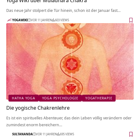
Yoga Wiki über Muladhara Chakra
Das neue Jahr stolpert die Tür hinein, schon ist der Januar fast…
YOGAWIKI
VOR 11 JAHREN
603 VIEWS
HATHA YOGA
YOGA PSYCHOLOGIE
YOGATHERAPIE
Die yogische Chakrenlehre
Es ist ein spirituelles Abenteuer, das dein Leben völlig verändern oder
zumindest enorm bereichern…
SULTANANDA
VOR 11 JAHREN
695 VIEWS