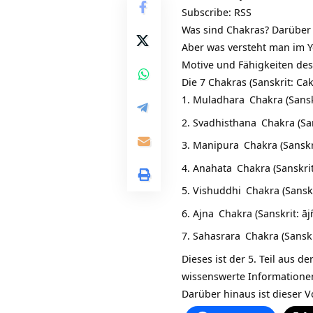
Subscribe:
RSS
Was sind Chakras? Darüber 
Aber was versteht man im
Motive und Fähigkeiten de
Die 7 Chakras (Sanskrit: Ca
Muladhara
Chakra (Sansk
Svadhisthana
Chakra (Sa
Manipura
Chakra (Sanskr
Anahata
Chakra (Sanskri
Vishuddhi
Chakra (Sanskr
Ajna
Chakra (Sanskrit: āj
Sahasrara
Chakra (Sanskr
Dieses ist der 5. Teil aus d
wissenswerte Informatione
Darüber hinaus ist dieser Vo