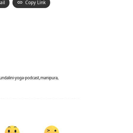
ail
Copy Link
undalini-yoga-podcast
manipura