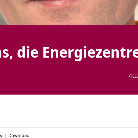
s, die Energiezentr
LES
ow
|
Download