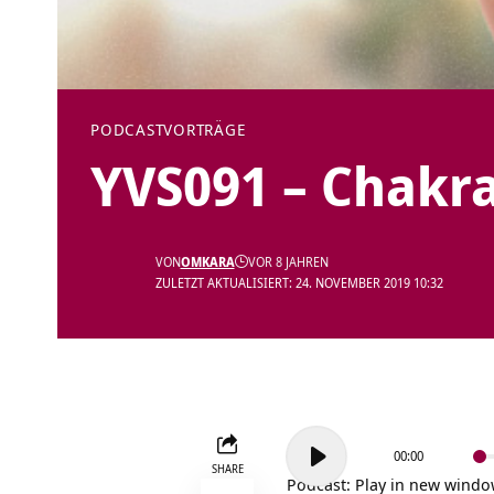
PODCAST
VORTRÄGE
YVS091 – Chakra
VON
OMKARA
VOR 8 JAHREN
ZULETZT AKTUALISIERT: 24. NOVEMBER 2019 10:32
Audio-
00:00
Player
SHARE
Podcast:
Play in new wind