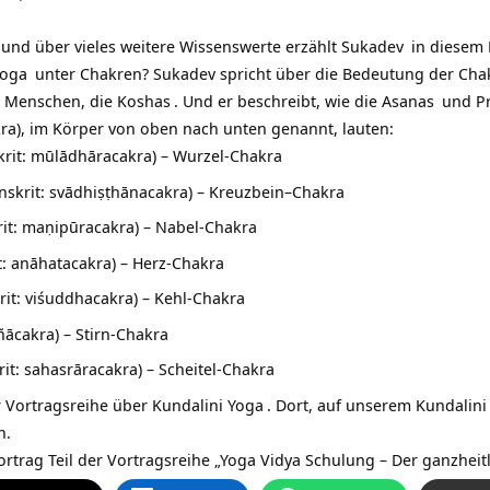
und über vieles weitere Wissenswerte erzählt
Sukadev
in diesem 
Yoga
unter Chakren? Sukadev spricht über die Bedeutung der Chak
s Menschen, die
Koshas
. Und er beschreibt, wie die
Asanas
und
P
kra), im Körper von oben nach unten genannt, lauten:
rit: mūlādhāracakra) – Wurzel-Chakra
nskrit: svādhiṣṭhānacakra) – Kreuzbein–Chakra
it: maṇipūracakra) – Nabel-Chakra
t: anāhatacakra) – Herz-Chakra
it: viśuddhacakra) – Kehl-Chakra
ñācakra) – Stirn-Chakra
it: sahasrāracakra) – Scheitel-Chakra
er Vortragsreihe über
Kundalini Yoga
. Dort, auf unserem Kundalini 
n.
rtrag Teil der Vortragsreihe „
Yoga Vidya Schulung – Der ganzheit