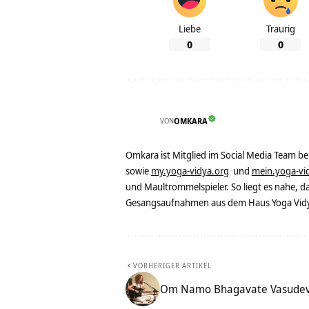
Liebe
Traurig
0
0
VON
OMKARA
Omkara ist Mitglied im Social Media Team b
sowie
my.yoga-vidya.org
und
mein.yoga-vi
und Maultrommelspieler. So liegt es nahe, 
Gesangsaufnahmen aus dem Haus Yoga Vidya
VORHERIGER ARTIKEL
Om Namo Bhagavate Vasudeva