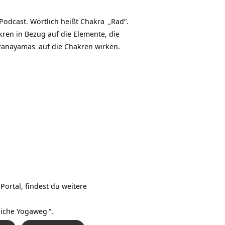
Hoch/Runter
benutzen,
Podcast. Wörtlich heißt
Chakra
„Rad“.
um
ren in Bezug auf die Elemente, die
die
ranayamas
auf die Chakren wirken.
Lautstärke
zu
regeln.
Portal, findest du weitere
liche Yogaweg
“.