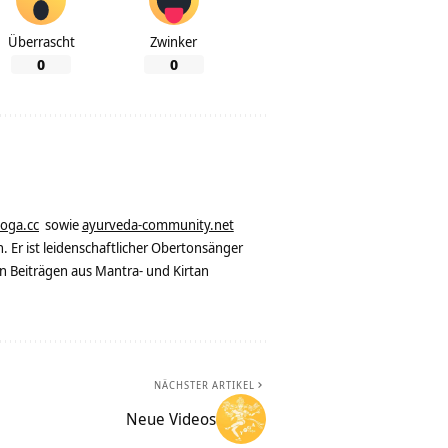
Überrascht
Zwinker
0
0
yoga.cc
sowie
ayurveda-community.net
. Er ist leidenschaftlicher Obertonsänger
n Beiträgen aus Mantra- und Kirtan
NÄCHSTER ARTIKEL
Neue Videos