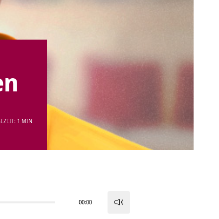
en
EZEIT: 1 MIN
00:00
Pfeiltasten