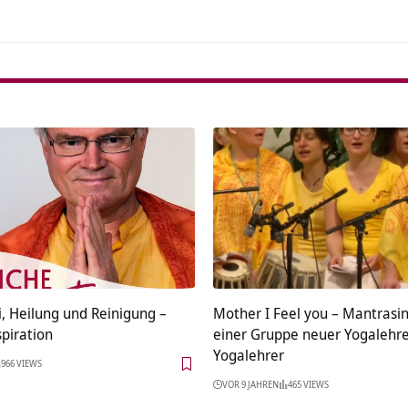
, Heilung und Reinigung –
Mother I Feel you – Mantrasi
spiration
einer Gruppe neuer Yogalehr
Yogalehrer
966 VIEWS
VOR 9 JAHREN
465 VIEWS