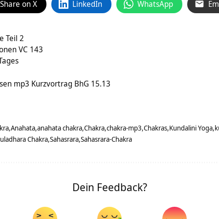
Share on X
LinkedIn
WhatsApp
Em
e Teil 2
ionen VC 143
 Tages
esen mp3 Kurzvortrag BhG 15.13
kra
Anahata
anahata chakra
Chakra
chakra-mp3
Chakras
Kundalini Yoga
k
uladhara Chakra
Sahasrara
Sahasrara-Chakra
Dein Feedback?