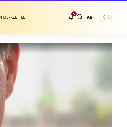
5
Aa
N MERKZETTEL
Größenänderung