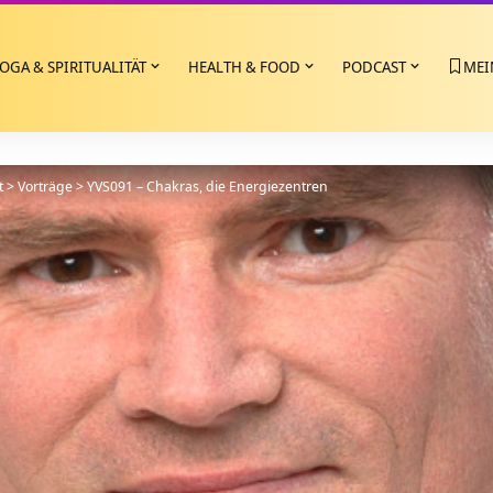
OGA & SPIRITUALITÄT
HEALTH & FOOD
PODCAST
MEI
t
>
Vorträge
>
YVS091 – Chakras, die Energiezentren