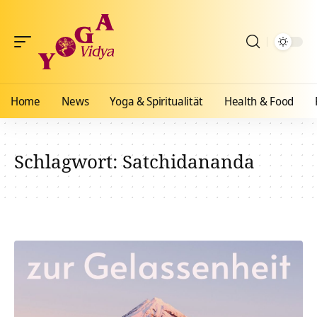
Home
News
Yoga & Spiritualität
Health & Food
Schlagwort:
Satchidananda