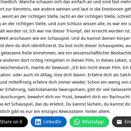
chiedlich. Manche schauen sich das einfach an und sind fast meh
rt zur Kenntnis, wie andere weinen und laut in die Emotionen geh
 weint an der richtigen Stelle, lacht an der richtigen Stelle, schrei
ig an der richtigen Stelle, und zum Schluss wissen alle, es war ein 
ält worden ist. Ich war nie dieser Triumpf, der erreicht worden ist
 Welt anschauen wie ein Schauspiel. Und du kannst deinen Körpe
t dem du dich identifizierst. Du bist nicht dieser Schauspieler, au
gelassene Rolle einnehmen, wie ein wissenschaftlicher Beobachte
 anderen dort richtig reingehen in diesen Film, in dieses Leben,
zwischendurch, mache dir bewusst: „Ich bin nicht dieser Film. Ich 
ation
oder auch im Alltag, löse dich davon. Erfahre dich als Satch
 und mittelfristig erfahre dich immer wieder. Schon ein wenig von 
ser Erfahrung, Satchidananda Swarupoham, gibt dir viel Gelassenhei
ttäuschungen, bewahrt dich vor Frust, bewahrt dich vor Rachsuch
e Art Schauspiel, das du erlebst. Du kannst lächeln, du kannst di
tlich gibt es nur ein einziges
Bewusstsein
hinter allem.
Share on X
LinkedIn
WhatsApp
Em