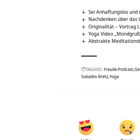
Sei Anhaftungslos und 
Nachdenken über das U
Originalität – Vortrag
Yoga Video „Mondgruß
Abstrakte Meditations
TAGGED:
Freude-Podcast
Ge
Sukadev Bretz
Yoga