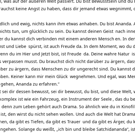
olle, was auf der äußeren Welt passiert. Du bist Bewusstsein und d
brauchst keine Angst zu haben, dass dir jemand etwas wegnimmt, 
ndlich und ewig, nichts kann ihm etwas anhaben. Du bist Ananda.
 nichts tun, um glücklich zu sein. Du kannst deinen
Geist
nach inne
der du kannst dich verbinden mit einem anderen
Mensch
en. In d
mst und
Liebe
spürst, ist auch Freude da. In dem Moment, wo du d
enn du im Hier und Jetzt bist, ist
Freude
da. Deine wahre
Natur
is
 verpassen musst. Du brauchst dich nicht darüber zu ärgern, da
über zu ärgern, dass Menschen zu dir ungerecht sind. Du kannst 
aben. Keiner kann mir mein
Glück
wegnehmen. Und egal, was Mens
 gehen, Ananda zu erfahren.“
ei dir dessen bewusst, sei dir bewusst, du bist, und diese Welt, wie
tkomplex ist wie ein Fahrzeug, ein Instrument der
Seele
, das du b
iv, denn zum Leben gehört auch Drama. So ähnlich wie du in Kinofi
 ist, den wirst du nicht sehen wollen. Und auch die Welt hat Dra
en, da gibt es Tiefen, da gibt es
Trauer
und da gibt es Ärger, du 
ngehen. Solange du weißt, „ich bin und bleibe Satchidananda“, is