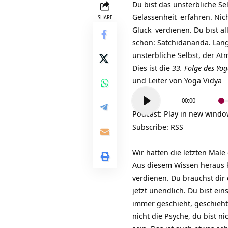
Du bist das unsterbliche
Se
Gelassenheit
erfahren. Nich
SHARE
Glück
verdienen. Du bist al
schon: Satchidananda. Langf
unsterbliche Selbst, der
At
Dies ist die
33. Folge des Yo
und Leiter von
Yoga Vidya
Audio-
00:00
Player
Podcast:
Play in new wind
Subscribe:
RSS
Wir hatten die letzten Male
Aus diesem Wissen heraus ka
verdienen. Du brauchst dir 
jetzt unendlich. Du bist ei
immer geschieht, geschieht 
nicht die Psyche, du bist n