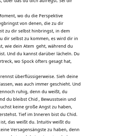
 über das du dich aufregst. Sei dir
 Moment, wo du die Perspektive
gbringst von denen, die zu dir
 zu dir selbst hinbringst, in dem
u dir selbst zu kommen, es wird dir in
t, wie dein
Atem
geht, während du
ist. Und du kannst darüber lächeln. Du
rtreck, wo Spock öfters gesagt hat,
errennst überflüssigerweise. Sieh deine
elassen, was auch immer geschieht. Und
 dennoch ruhig, denn du weißt, du
Und du bleibst
Chid
, Bewusstsein und
auchst keine große Angst zu haben,
rstehst. Tief im Inneren bist du Chid.
ist, das weißt du. Intuitiv weißt du
st keine Versagensängste zu haben, denn