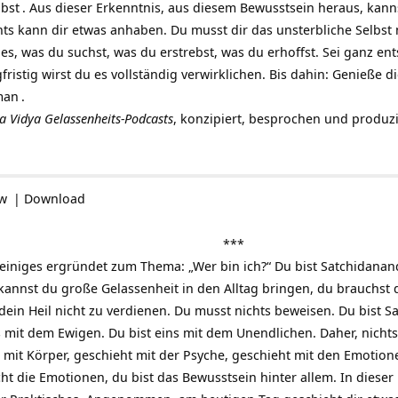
lbst
. Aus dieser Erkenntnis, aus diesem Bewusstsein heraus, kann
ts kann dir etwas anhaben. Du musst dir das unsterbliche Selbst 
les, was du suchst, was du erstrebst, was du erhoffst. Sei ganz ent
ristig wirst du es vollständig verwirklichen. Bis dahin: Genieße d
man
.
ga Vidya
Gelassenheits-Podcasts
, konzipiert, besprochen und produz
ow
|
Download
***
 einiges ergründet zum Thema: „Wer bin ich?“ Du bist
Satchidanan
nnst du große Gelassenheit in den Alltag bringen, du brauchst di
dein Heil nicht zu verdienen. Du musst nichts beweisen. Du bist
Sa
ns mit dem Ewigen. Du bist eins mit dem Unendlichen. Daher, nich
mit Körper, geschieht mit der Psyche, geschieht mit den Emotionen
icht die Emotionen, du bist das Bewusstsein hinter allem. In dieser