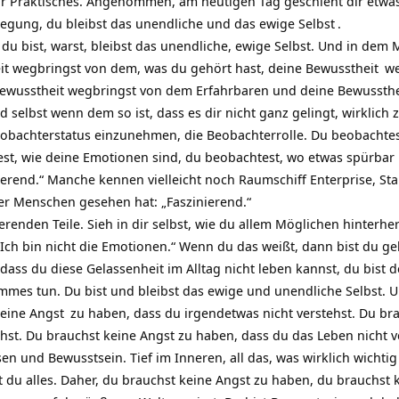
hr Praktisches. Angenommen, am heutigen Tag geschieht dir etwas,
fregung, du bleibst das unendliche und das ewige
Selbst
.
du bist, warst, bleibst das unendliche, ewige Selbst. Und in dem
it wegbringst von dem, was du gehört hast, deine
Bewusstheit
we
wusstheit wegbringst von dem Erfahrbaren und deine Bewusstheit
 selbst wenn dem so ist, dass es dir nicht ganz gelingt, wirklich z
eobachterstatus einzunehmen, die Beobachterrolle. Du beobachtes
est, wie deine Emotionen sind, du beobachtest, wo etwas spürbar 
erend.“ Manche kennen vielleicht noch Raumschiff Enterprise, Sta
r Menschen gesehen hat: „Faszinierend.“
nierenden Teile. Sieh in dir selbst, wie du allem Möglichen hinterh
Ich bin nicht die Emotionen.“ Wenn du das weißt, dann bist du g
 dass du diese Gelassenheit im Alltag nicht leben kannst, du bist
immes tun. Du bist und bleibst das ewige und unendliche Selbst. 
keine
Angst
zu haben, dass du irgendetwas nicht verstehst. Du br
hst. Du brauchst keine Angst zu haben, dass du das Leben nicht ve
en und Bewusstsein. Tief im Inneren, all das, was wirklich wichtig 
bist du alles. Daher, du brauchst keine Angst zu haben, du brauch