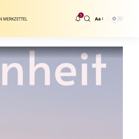
5
Aa
N MERKZETTEL
Größenänderung