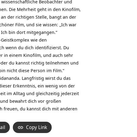
r wissenschaftliche Beobachter und
en. Die Mehrheit geht in den Kinofilm,
t an der richtigen Stelle, bangt an der
schöner Film, und sie wissen: „Ich war
. Ich bin dort mitgegangen.“
r-Geistkomplex wie den
ch wenn du dich identifizierst. Du
r in einem Kinofilm, und auch sehr
 oder du kannst richtig teilnehmen und
bin nicht diese Person im Film.“
idananda. Langfristig wirst du das
dieser Erkenntnis, ein wenig von der
t im Alltag und gleichzeitig jederzeit
t und bewahrt dich vor großen
ch freuen, du kannst dich mit anderen
ail
Copy Link