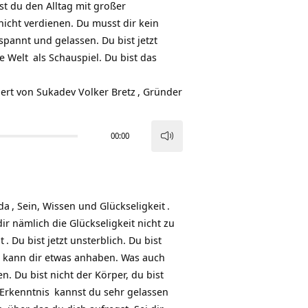
st du den Alltag mit großer
nicht verdienen. Du musst dir kein
spannt und gelassen. Du bist jetzt
ie
Welt
als Schauspiel. Du bist das
iert von
Sukadev Volker Bretz
, Gründer
00:00
Pfeiltasten
Hoch/Runter
benutzen,
um
da
, Sein, Wissen und
Glückseligkeit
.
die
r nämlich die Glückseligkeit nicht zu
Lautstärke
t
. Du bist jetzt unsterblich. Du bist
zu
ts kann dir etwas anhaben. Was auch
regeln.
. Du bist nicht der Körper, du bist
Erkenntnis
kannst du sehr gelassen