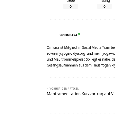
Liebe
Traurig
0
0
VON
OMKARA
Omkara ist Mitglied im Social Media Team b
sowie
my.yoga-vidya.org
und
mein.yoga-vi
und Maultrommelspieler. So liegt es nahe, 
Gesangsaufnahmen aus dem Haus Yoga Vidya
VORHERIGER ARTIKEL
Mantrameditation Kurzvortrag auf V