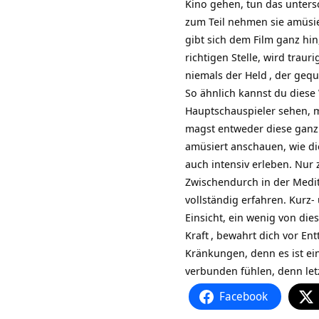
Kino gehen, tun das unters
zum Teil nehmen sie amüsie
gibt sich dem Film ganz hin,
richtigen Stelle, wird traur
niemals der
Held
, der gequ
So ähnlich kannst du diese
Hauptschauspieler sehen, mi
magst entweder diese ganz 
amüsiert anschauen, wie die
auch intensiv erleben. Nur 
Zwischendurch in der
Medit
vollständig erfahren. Kurz-
Einsicht, ein wenig von die
Kraft
, bewahrt dich vor En
Kränkungen, denn es ist ein
verbunden fühlen, denn letz
Facebook