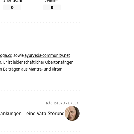
Überrascht
Zwinker
0
0
yoga.cc
sowie
ayurveda-community.net
. Er ist leidenschaftlicher Obertonsänger
n Beiträgen aus Mantra- und Kirtan
NÄCHSTER ARTIKEL
nkungen – eine Vata-Störung