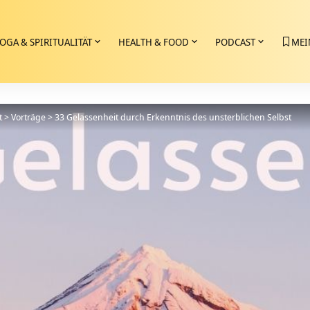
OGA & SPIRITUALITÄT
HEALTH & FOOD
PODCAST
MEI
t
>
Vorträge
>
33 Gelassenheit durch Erkenntnis des unsterblichen Selbst