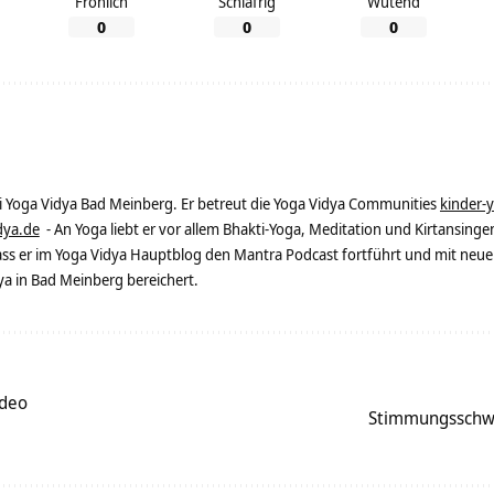
Fröhlich
Schläfrig
Wütend
0
0
0
ei Yoga Vidya Bad Meinberg. Er betreut die Yoga Vidya Communities
kinder-
dya.de
- An Yoga liebt er vor allem Bhakti-Yoga, Meditation und Kirtansingen
dass er im Yoga Vidya Hauptblog den Mantra Podcast fortführt und mit neue
 in Bad Meinberg bereichert.
ideo
Stimmungsschwa