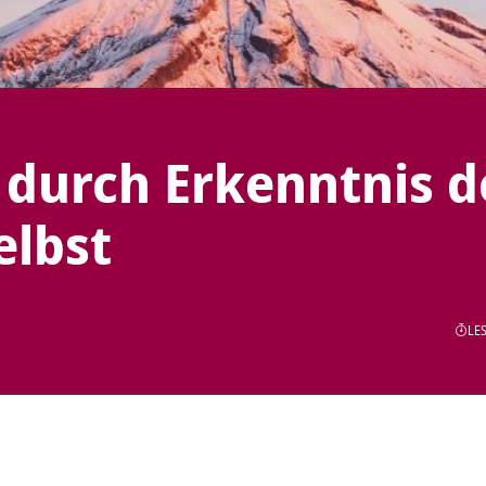
 durch Erkenntnis d
elbst
LES