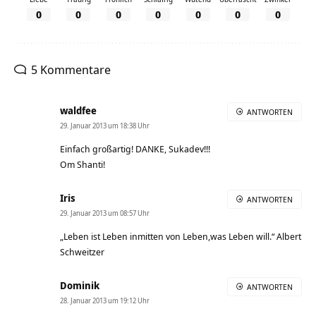
0
0
0
0
0
0
0
5 Kommentare
waldfee
ANTWORTEN
29. Januar 2013 um 18:38 Uhr
Einfach großartig! DANKE, Sukadev!!!
Om Shanti!
Iris
ANTWORTEN
29. Januar 2013 um 08:57 Uhr
„Leben ist Leben inmitten von Leben,was Leben will.“ Albert
Schweitzer
Dominik
ANTWORTEN
28. Januar 2013 um 19:12 Uhr