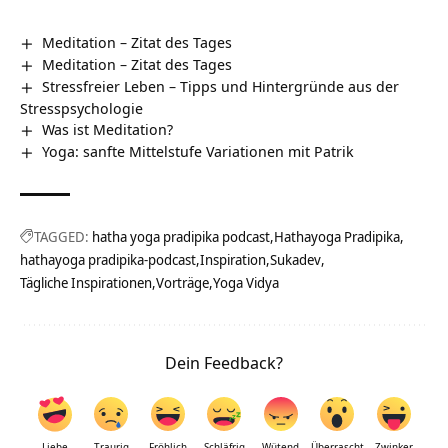
Meditation – Zitat des Tages
Meditation – Zitat des Tages
Stressfreier Leben – Tipps und Hintergründe aus der
Stresspsychologie
Was ist Meditation?
Yoga: sanfte Mittelstufe Variationen mit Patrik
TAGGED:
hatha yoga pradipika podcast
Hathayoga Pradipika
hathayoga pradipika-podcast
Inspiration
Sukadev
Tägliche Inspirationen
Vorträge
Yoga Vidya
Dein Feedback?
Liebe
Traurig
Fröhlich
Schläfrig
Wütend
Überrascht
Zwinker