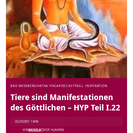
BAD MEINBERG
HATHA YOGA
PODCAST
TÄGL. INSPIRATION
Tiere sind Manifestationen
des Göttlichen – HYP Teil I.22
LESEZEIT: 1 MIN
VON
RAFAELA
VOR 14 JAHREN