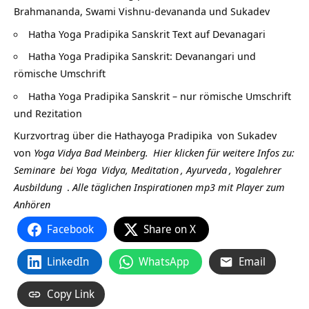
Brahmananda, Swami Vishnu-devananda und Sukadev
Hatha Yoga Pradipika Sanskrit Text auf Devanagari
Hatha Yoga Pradipika Sanskrit: Devanangari und
römische Umschrift
Hatha Yoga Pradipika Sanskrit – nur römische Umschrift
und Rezitation
Kurzvortrag über die
Hathayoga Pradipika
von
Sukadev
von
Yoga Vidya Bad Meinberg.
Hier klicken für weitere Infos zu:
Seminare
bei
Yoga
Vidya,
Meditation
,
Ayurveda
,
Yogalehrer
Ausbildung
.
Alle täglichen Inspirationen mp3 mit Player zum
Anhören
Facebook
Share on X
LinkedIn
WhatsApp
Email
Copy Link