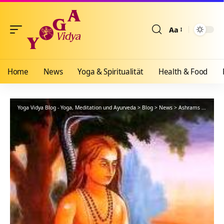
Aa
Größenänderun
Home
News
Yoga & Spiritualität
Health & Food
Yoga Vidya Blog - Yoga, Meditation und Ayurveda
>
Blog
>
News
>
Ashrams
>
Bad Me