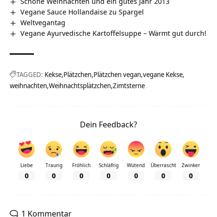
Schöne Weihnachten und ein gutes Jahr 2013
Vegane Sauce Hollandaise zu Spargel
Weltvegantag
Vegane Ayurvedische Kartoffelsuppe – Wärmt gut durch!
TAGGED:
Kekse
Plätzchen
Plätzchen vegan
vegane Kekse
weihnachten
Weihnachtsplätzchen
Zimtsterne
Dein Feedback?
Liebe
Traurig
Fröhlich
Schläfrig
Wütend
Überrascht
Zwinker
0
0
0
0
0
0
0
1 Kommentar