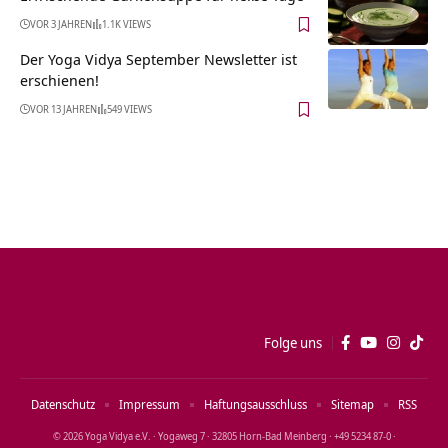
VOR 3 JAHREN
1.1K VIEWS
Der Yoga Vidya September Newsletter ist
erschienen!
VOR 13 JAHREN
549 VIEWS
Folge uns
Datenschutz
Impressum
Haftungsausschluss
Sitemap
RSS
© 2026 Yoga Vidya e.V. · Yogaweg 7 · 32805 Horn‑Bad Meinberg · +49 5234 87‑0 ·