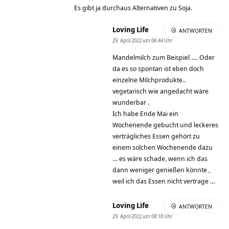
Es gibt ja durchaus Alternativen zu Soja.
Loving Life
ANTWORTEN
29. April 2022 um 06:44 Uhr
Mandelmilch zum Beispiel …. Oder
da es so spontan ist eben doch
einzelne Milchprodukte..
vegetarisch wie angedacht wäre
wunderbar .
Ich habe Ende Mai ein
Wochenende gebucht und leckeres
verträgliches Essen gehört zu
einem solchen Wochenende dazu
… es wäre schade, wenn ich das
dann weniger genießen könnte ,
weil ich das Essen nicht vertrage …
Loving Life
ANTWORTEN
29. April 2022 um 08:18 Uhr