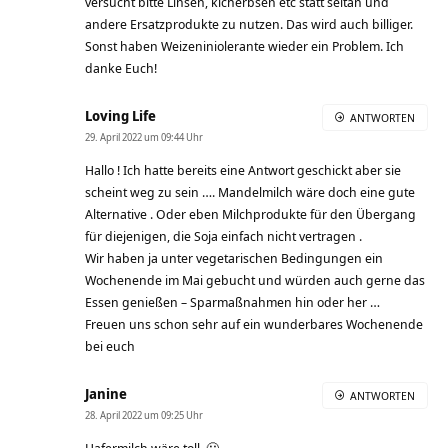
versucht bitte Linsen, kicherbsen etc statt seitan und
andere Ersatzprodukte zu nutzen. Das wird auch billiger.
Sonst haben Weizeniniolerante wieder ein Problem. Ich
danke Euch!
Loving Life
ANTWORTEN
29. April 2022 um 09:44 Uhr
Hallo ! Ich hatte bereits eine Antwort geschickt aber sie
scheint weg zu sein …. Mandelmilch wäre doch eine gute
Alternative . Oder eben Milchprodukte für den Übergang
für diejenigen, die Soja einfach nicht vertragen .
Wir haben ja unter vegetarischen Bedingungen ein
Wochenende im Mai gebucht und würden auch gerne das
Essen genießen – Sparmaßnahmen hin oder her …
Freuen uns schon sehr auf ein wunderbares Wochenende
bei euch
Janine
ANTWORTEN
28. April 2022 um 09:25 Uhr