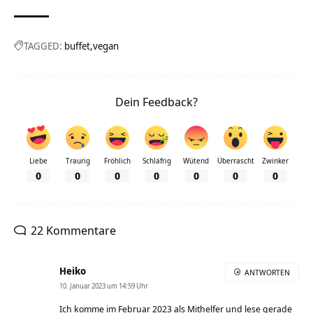
TAGGED:
buffet
vegan
Dein Feedback?
Liebe
Traurig
Fröhlich
Schläfrig
Wütend
Überrascht
Zwinker
0
0
0
0
0
0
0
22 Kommentare
Heiko
ANTWORTEN
10. Januar 2023 um 14:59 Uhr
Ich komme im Februar 2023 als Mithelfer und lese gerade