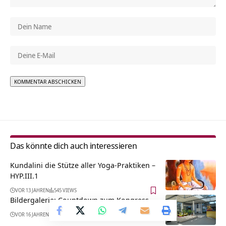
Alternative:
Das könnte dich auch interessieren
Kundalini die Stütze aller Yoga-Praktiken –
HYP.III.1
VOR 13 JAHREN
545 VIEWS
Bildergalerie: Countdown zum Kongress
VOR 16 JAHREN
521 VIEWS