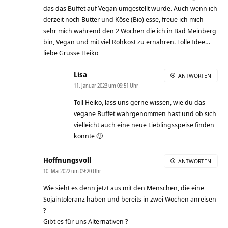
das das Buffet auf Vegan umgestellt wurde. Auch wenn ich
derzeit noch Butter und Köse (Bio) esse, freue ich mich
sehr mich während den 2 Wochen die ich in Bad Meinberg
bin, Vegan und mit viel Rohkost zu ernähren. Tolle Idee…
liebe Grüsse Heiko
Lisa
ANTWORTEN
11. Januar 2023 um 09:51 Uhr
Toll Heiko, lass uns gerne wissen, wie du das
vegane Buffet wahrgenommen hast und ob sich
vielleicht auch eine neue Lieblingsspeise finden
konnte 🙂
Hoffnungsvoll
ANTWORTEN
10. Mai 2022 um 09:20 Uhr
Wie sieht es denn jetzt aus mit den Menschen, die eine
Sojaintoleranz haben und bereits in zwei Wochen anreisen
?
Gibt es für uns Alternativen ?