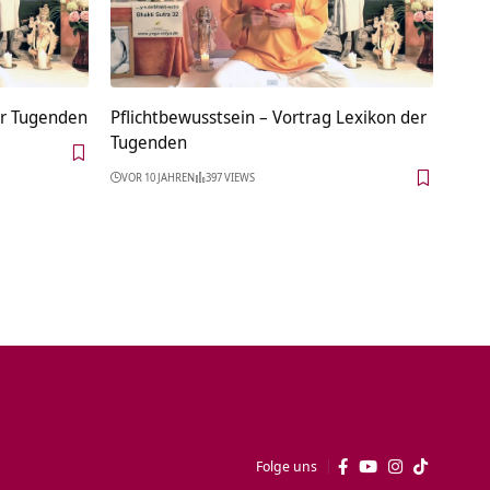
er Tugenden
Pflichtbewusstsein – Vortrag Lexikon der
Tugenden
VOR 10 JAHREN
397 VIEWS
Folge uns