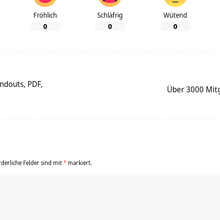
Fröhlich
Schläfrig
Wütend
0
0
0
ndouts, PDF,
Über 3000 Mitg
rderliche Felder sind mit
*
markiert.