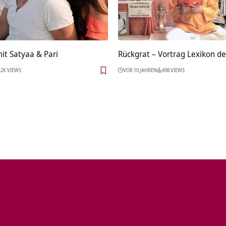
it Satyaa & Pari
Rückgrat – Vortrag Lexikon d
2K VIEWS
VOR 10 JAHREN
498 VIEWS