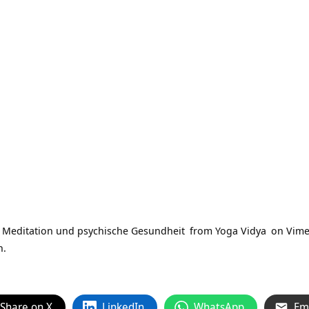
e Meditation und psychische Gesundheit
from
Yoga Vidya
on
Vim
n.
Share on X
LinkedIn
WhatsApp
Em