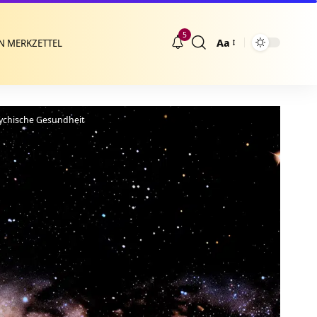
5
Aa
N MERKZETTEL
Größenänderung
sychische Gesundheit