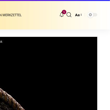
5
Aa
N MERKZETTEL
Größenänderung
nk