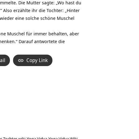
mmelte. Die Mutter sagte: „Wo hast du
lso erzählte ihr die Tochter: „Hinter
d wieder eine solche schöne Muschel
höne Muschel für immer behalten, aber
henken.“ Darauf antwortete die
ail
Copy Link
r
Tochter
wiki
Yoga Vidya
Yoga Vidya Wiki