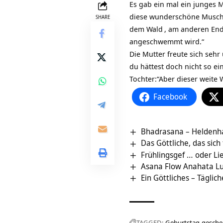
Es gab ein mal ein junges
diese wunderschöne Muschel
SHARE
dem
Wald
, am anderen Ende
angeschwemmt wird.“
Die Mutter freute sich seh
du hättest doch nicht so e
Tochter:“Aber dieser weite
Facebook
Bhadrasana – Heldenhaf
Das Göttliche, das sich
Frühlingsgef … oder Li
Asana Flow Anahata Lu
Ein Göttliches – Täglich
TAGGED:
Geburtstag
gesche