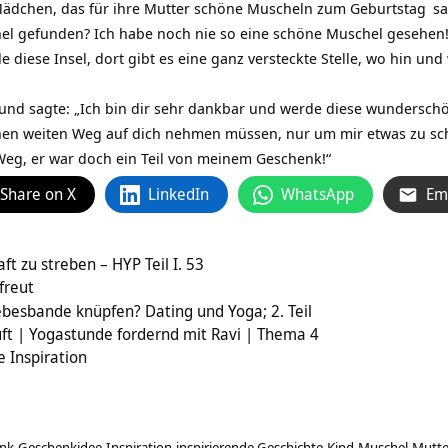
 Mädchen, das für ihre Mutter schöne Muscheln zum
Geburtstag
sa
 gefunden? Ich habe noch nie so eine schöne Muschel gesehen!“ A
 diese Insel, dort gibt es eine ganz versteckte Stelle, wo hin un
r und sagte: „Ich bin dir sehr dankbar und werde diese wundersc
inen weiten Weg auf dich nehmen müssen, nur um mir etwas zu sc
 Weg, er war doch ein Teil von meinem Geschenk!“
Share on X
LinkedIn
WhatsApp
Em
t zu streben – HYP Teil I. 53
 freut
ebesbande knüpfen? Dating und Yoga; 2. Teil
ft | Yogastunde fordernd mit Ravi | Thema 4
e Inspiration
nk
Geschenkidee
Inspiration
inspirierende Geschichte
Kind
Muschel
Mutte