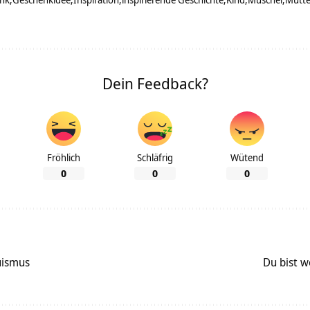
Dein Feedback?
Fröhlich
Schläfrig
Wütend
0
0
0
uismus
Du bist w