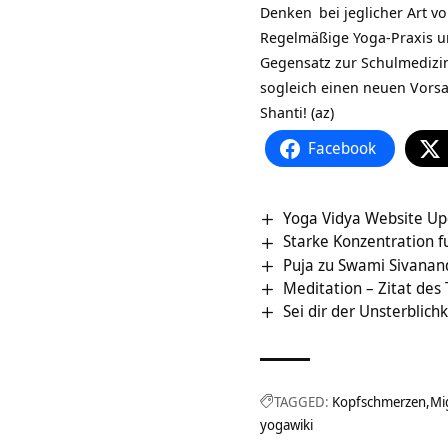
Denken
bei jeglicher Art 
Regelmäßige Yoga-Praxis un
Gegensatz zur Schulmediz
sogleich einen neuen
Vorsa
Shanti! (az)
Facebook
Yoga Vidya Website Upd
Starke Konzentration 
Puja zu Swami Sivanan
Meditation – Zitat des
Sei dir der Unsterblic
TAGGED:
Kopfschmerzen
Mi
yogawiki