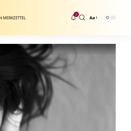
5
Aa
N MERKZETTEL
Größenänderung