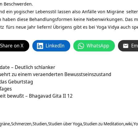
von Beschwerden.
d ein yogischer Lebensstil lassen also Anfälle von
Migräne
selte
in haben diese Behandlungsformen keine Nebenwirkungen. Das 
tz
fürs neue Jahr liefern! Übrigens gibt es bei Yoga Vidya auch sp
Share on X
LinkedIn
WhatsApp
Em
ate – Deutlich schlanker
fuehrt zu einem veraenderten Bewusstseinszustand
das Geburtstag
 Tages
hkeit bewußt – Bhagavad Gita II 12
gräne
Schmerzen
Studien
Studien über Yoga
Studien zu Meditation
wiki
Yo