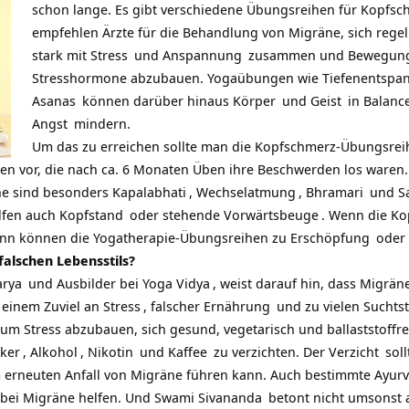
schon lange. Es gibt verschiedene
Übungsreihen für Kopfsc
empfehlen Ärzte für die Behandlung von Migräne, sich reg
stark mit
Stress
und
Anspannung
zusammen und
Bewegun
Stresshormone abzubauen. Yogaübungen wie
Tiefenentspa
Asanas
können darüber hinaus
Körper
und
Geist
in Balance
Angst
mindern.
Um das zu erreichen sollte man die
Kopfschmerz-Übungsrei
en vor, die nach ca. 6 Monaten Üben ihre Beschwerden los waren.
e sind besonders
Kapalabhati
,
Wechselatmung
,
Bhramari
und
S
lfen auch
Kopfstand
oder
stehende Vorwärtsbeuge
. Wenn die K
ann können die Yogatherapie-Übungsreihen zu
Erschöpfung
oder
falschen Lebensstils?
arya
und Ausbilder bei
Yoga Vidya
, weist darauf hin, dass
Migrän
t einem Zuviel an
Stress
, falscher
Ernährung
und zu vielen Suchtst
 um Stress abzubauen, sich gesund, vegetarisch und ballaststoffr
ker
,
Alkohol
,
Nikotin
und
Kaffee
zu verzichten. Der
Verzicht
soll
m erneuten Anfall von Migräne führen kann. Auch bestimmte
Ayur
 bei Migräne helfen. Und
Swami Sivananda
betont nicht umsonst