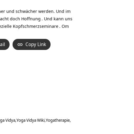
ner und schwächer werden. Und im
macht doch
Hoffnung
. Und kann uns
ezielle
Kopfschmerzseminare
. Om
ail
Copy Link
ga Vidya
Yoga Vidya Wiki
Yogatherapie