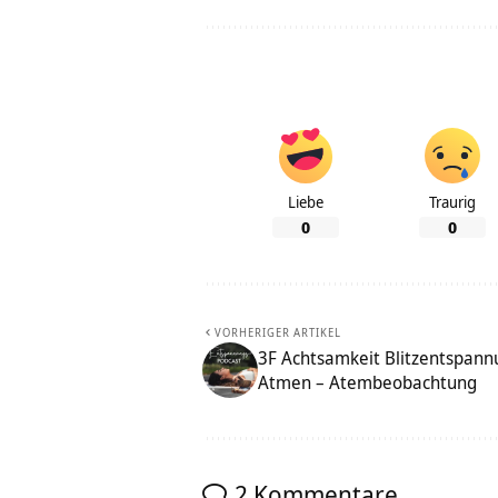
Liebe
Traurig
0
0
VORHERIGER ARTIKEL
3F Achtsamkeit Blitzentspann
Atmen – Atembeobachtung
2 Kommentare