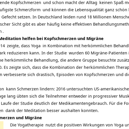
nende
Kopfschmerzen
und schon macht der
Alltag
keinen Spaß m
ufigste
Schmerzform
und können die Lebensqualität ganz schön 
 Gefecht setzen. In Deutschland leiden rund 18 Millionen Mensch
scher Sicht gibt es aber häufig keine effektiven Behandlungsmet
n
.
 Meditation helfen bei Kopfschmerzen und Migräne
014
zeigte, dass
Yoga
in Kombination mit herkömmlichen Behan
tark reduzieren kann. In der
Studie
wurden 60 Migräne-Patienten in
ine herkömmliche Behandlung, die andere Gruppe besuchte zusätzl
. Es zeigte sich, dass die Kombination der herkömmlichen Therapi
en verbesserte sich drastisch, Episoden von Kopfschmerzen und 
on
kann Schmerzen lindern: 2016 untersuchten US-amerikanische 
age lang übten sich die Teilnehmer entweder in
progressiver Mus
Laufe der Studie deutlich der Medikamentengebrauch. Für die Fors
en
dank der Meditation besser aushalten konnten.
hmerzen und Migräne
Die
Yogatherapie
nutzt die positiven Wirkungen von Yoga u