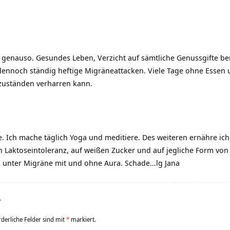
z genauso. Gesundes Leben, Verzicht auf sämtliche Genussgifte ber
d dennoch ständig heftige Migräneattacken. Viele Tage ohne Essen 
zuständen verharren kann.
e. Ich mache täglich Yoga und meditiere. Des weiteren ernähre ich
 Laktoseintoleranz, auf weißen Zucker und auf jegliche Form von 
ch unter Migräne mit und ohne Aura. Schade…lg Jana
r
rderliche Felder sind mit
*
markiert.