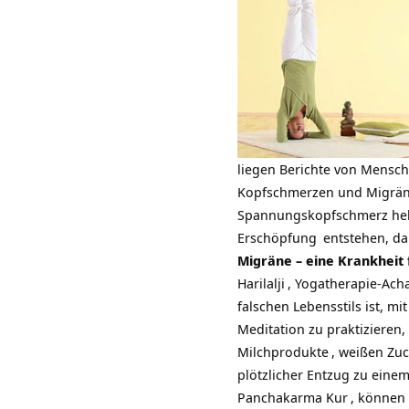
liegen Berichte von Mensch
Kopfschmerzen und Migrän
Spannungskopfschmerz he
Erschöpfung
entstehen, d
Migräne – eine Krankheit 
Harilalji
, Yogatherapie-
Ach
falschen Lebensstils ist, mi
Meditation zu praktizieren,
Milchprodukte
, weißen
Zuc
plötzlicher Entzug zu eine
Panchakarma Kur
, können