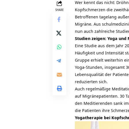
Wer kennt das nicht: Dröh
Kopfschmerzen die zweithä
SHARE
Betroffenen tagelang außer
Migräne. Aus schulmedizini
nun auch zahlreiche
Studie
Studien zeigen: Yoga und
Eine
Studie aus dem Jahr 2
Häufigkeit und Intensität s
Gruppe erhielt weiterhin e
Yoga-Stunden, insgesamt 30
Lebensqualität der Patient
reduzierten sich.
Auch regelmäßige
Meditati
auf Migränepatienten. 30 T
den Meditierenden sank im 
die Patienten ihre
Schmerz
Yogatherapie bei Kopfsc