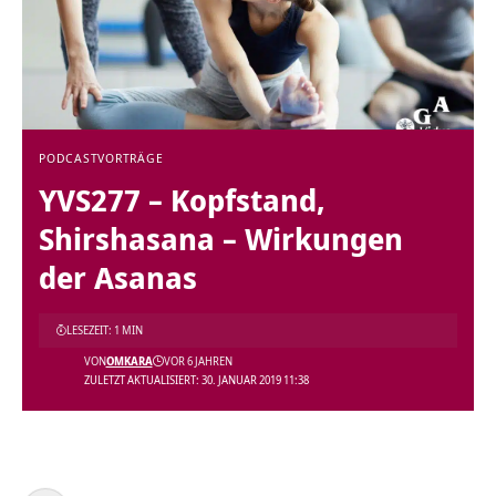
PODCAST
VORTRÄGE
YVS277 – Kopfstand,
Shirshasana – Wirkungen
der Asanas
LESEZEIT: 1 MIN
VON
OMKARA
VOR 6 JAHREN
ZULETZT AKTUALISIERT: 30. JANUAR 2019 11:38