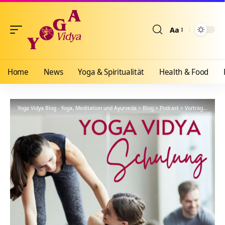
Aa
Größenänderun
Home
News
Yoga & Spiritualität
Health & Food
Yoga Vidya Blog - Yoga, Meditation und Ayurveda
>
Blog
>
Podcast
>
Vorträge
>
YVS2