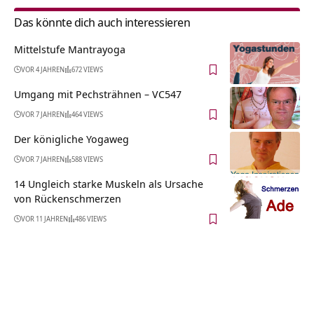
Das könnte dich auch interessieren
Mittelstufe Mantrayoga
VOR 4 JAHREN
672 VIEWS
Umgang mit Pechsträhnen – VC547
VOR 7 JAHREN
464 VIEWS
Der königliche Yogaweg
VOR 7 JAHREN
588 VIEWS
14 Ungleich starke Muskeln als Ursache
von Rückenschmerzen
VOR 11 JAHREN
486 VIEWS