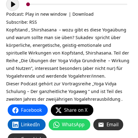
Audio-
Player
Podcast:
Play in new window
|
Download
Subscribe:
RSS
Kopfstand
,
Shirshasana
– wozu gibt es diese Yogaübung
und warum sollte man sie üben?
Sukadev
spricht über
körperliche, energetische, geistig-emotionale und
spirituelle Wirkungen von Kopfstand, Shirshasana. Teil der
Reihe „Die Übungen der
Yoga Vidya Grundreihe
– Wirkung
und Nutzen“, interessant besonders (aber nicht nur) für
Yogalehrende und werdende Yogalehrer/innen.
Dieser Podcast gehört zur Vortragsreihe „
Yoga Vidya
Schulung – Der ganzheitliche Yogaweg
“ und ist Teil des
zweiten Jahres der zweijährigen
Yogalehrerausbildung
.
Facebook
Share on X
LinkedIn
WhatsApp
Email