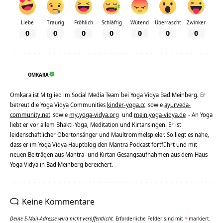
Liebe
Traurig
Fröhlich
Schläfrig
Wütend
Überrascht
Zwinker
0
0
0
0
0
0
0
OMKARA
Omkara ist Mitglied im Social Media Team bei Yoga Vidya Bad Meinberg. Er
betreut die Yoga Vidya Communities
kinder-yoga.cc
sowie
ayurveda-
community.net
sowie
my.yoga-vidya.org
und
mein.yoga-vidya.de
- An Yoga
liebt er vor allem Bhakti-Yoga, Meditation und Kirtansingen. Er ist
leidenschaftlicher Obertonsänger und Maultrommelspieler. So liegt es nahe,
dass er im Yoga Vidya Hauptblog den Mantra Podcast fortführt und mit
neuen Beiträgen aus Mantra- und Kirtan Gesangsaufnahmen aus dem Haus
Yoga Vidya in Bad Meinberg bereichert.
Keine Kommentare
Deine E-Mail-Adresse wird nicht veröffentlicht.
Erforderliche Felder sind mit
*
markiert.