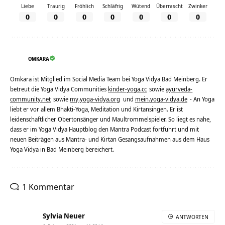
Liebe
Traurig
Fröhlich
Schläfrig
Wütend
Überrascht
Zwinker
0
0
0
0
0
0
0
OMKARA
Omkara ist Mitglied im Social Media Team bei Yoga Vidya Bad Meinberg. Er
betreut die Yoga Vidya Communities
kinder-yoga.cc
sowie
ayurveda-
community.net
sowie
my.yoga-vidya.org
und
mein.yoga-vidya.de
- An Yoga
liebt er vor allem Bhakti-Yoga, Meditation und Kirtansingen. Er ist
leidenschaftlicher Obertonsänger und Maultrommelspieler. So liegt es nahe,
dass er im Yoga Vidya Hauptblog den Mantra Podcast fortführt und mit
neuen Beiträgen aus Mantra- und Kirtan Gesangsaufnahmen aus dem Haus
Yoga Vidya in Bad Meinberg bereichert.
1 Kommentar
Sylvia Neuer
ANTWORTEN