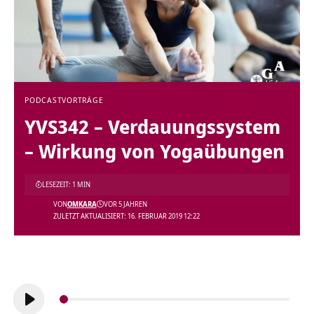
PODCAST
VORTRÄGE
YVS342 – Verdauungssystem
– Wirkung von Yogaübungen
LESEZEIT: 1 MIN
VON
OMKARA
VOR 5 JAHREN
ZULETZT AKTUALISIERT: 16. FEBRUAR 2019 12:22
Audio-
Player