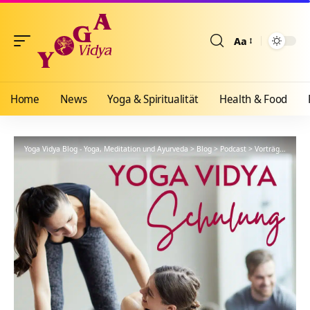
Aa
Größenänderun
Home
News
Yoga & Spiritualität
Health & Food
Yoga Vidya Blog - Yoga, Meditation und Ayurveda
>
Blog
>
Podcast
>
Vorträge
>
YVS3