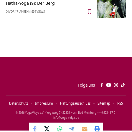
Hatha-Yoga (9): Der Berg
VOR 17 JAHREN
639 VIEWS
Folge uns
Datenschutz
Impressum
Haftungsausschluss
Sitemap
RSS
© 2026 Yoga Vidya e.V. · Yogaweg 7 · 32805 Horn‑Bad Meinberg · +49 5234 87‑0 ·
info@yoga‑vidya.de