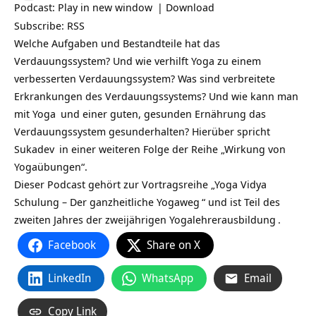
Podcast:
Play in new window
|
Download
Subscribe:
RSS
Welche Aufgaben und Bestandteile hat das
Verdauungssystem? Und wie verhilft Yoga zu einem
verbesserten Verdauungssystem? Was sind verbreitete
Erkrankungen des Verdauungssystems? Und wie kann man
mit
Yoga
und einer guten, gesunden Ernährung das
Verdauungssystem gesunderhalten? Hierüber spricht
Sukadev
in einer weiteren Folge der Reihe „Wirkung von
Yogaübungen“.
Dieser Podcast gehört zur Vortragsreihe „
Yoga Vidya
Schulung – Der ganzheitliche Yogaweg
“ und ist Teil des
zweiten Jahres der zweijährigen
Yogalehrerausbildung
.
Facebook
Share on X
LinkedIn
WhatsApp
Email
Copy Link