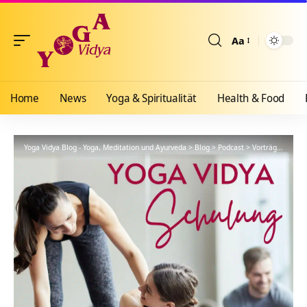
Aa
Größenänderun
Home
News
Yoga & Spiritualität
Health & Food
Yoga Vidya Blog - Yoga, Meditation und Ayurveda
>
Blog
>
Podcast
>
Vorträge
>
YVS36