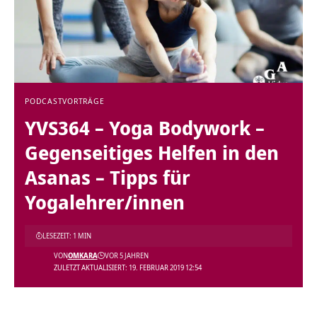
PODCAST
VORTRÄGE
YVS364 – Yoga Bodywork –
Gegenseitiges Helfen in den
Asanas – Tipps für
Yogalehrer/innen
LESEZEIT: 1 MIN
VON
OMKARA
VOR 5 JAHREN
ZULETZT AKTUALISIERT: 19. FEBRUAR 2019 12:54