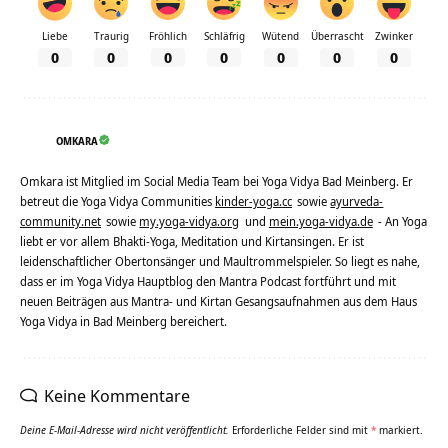
Liebe
Traurig
Fröhlich
Schläfrig
Wütend
Überrascht
Zwinker
0
0
0
0
0
0
0
OMKARA
Omkara ist Mitglied im Social Media Team bei Yoga Vidya Bad Meinberg. Er
betreut die Yoga Vidya Communities
kinder-yoga.cc
sowie
ayurveda-
community.net
sowie
my.yoga-vidya.org
und
mein.yoga-vidya.de
- An Yoga
liebt er vor allem Bhakti-Yoga, Meditation und Kirtansingen. Er ist
leidenschaftlicher Obertonsänger und Maultrommelspieler. So liegt es nahe,
dass er im Yoga Vidya Hauptblog den Mantra Podcast fortführt und mit
neuen Beiträgen aus Mantra- und Kirtan Gesangsaufnahmen aus dem Haus
Yoga Vidya in Bad Meinberg bereichert.
Keine Kommentare
Deine E-Mail-Adresse wird nicht veröffentlicht.
Erforderliche Felder sind mit
*
markiert.