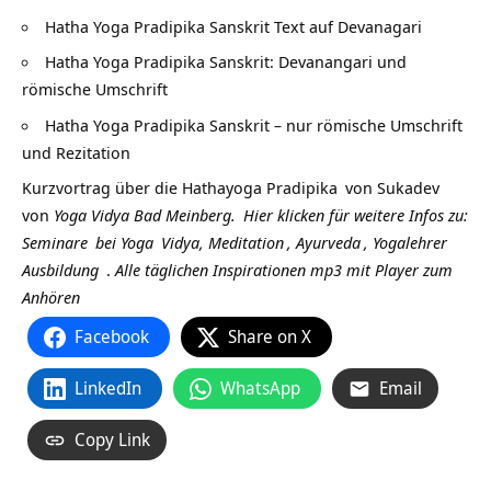
Hatha Yoga Pradipika Sanskrit Text auf Devanagari
Hatha Yoga Pradipika Sanskrit: Devanangari und
römische Umschrift
Hatha Yoga Pradipika Sanskrit – nur römische Umschrift
und Rezitation
Kurzvortrag über die
Hathayoga Pradipika
von
Sukadev
von
Yoga Vidya Bad Meinberg.
Hier klicken für weitere Infos zu:
Seminare
bei
Yoga
Vidya,
Meditation
,
Ayurveda
,
Yogalehrer
Ausbildung
.
Alle täglichen Inspirationen mp3 mit Player zum
Anhören
Facebook
Share on X
LinkedIn
WhatsApp
Email
Copy Link