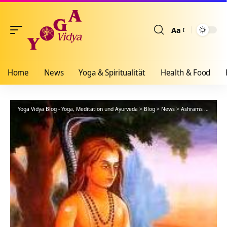
Aa
Größenänderun
Home
News
Yoga & Spiritualität
Health & Food
Yoga Vidya Blog - Yoga, Meditation und Ayurveda
>
Blog
>
News
>
Ashrams
>
Bad Me