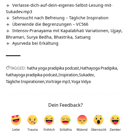
Verlasse-dich-auf-dein-eigenes-Selbst-Lesung-mit-
Sukadev.mp3
Sehnsucht nach Befreiung – Tägliche Inspiration
Überwinde die Begrenzungen – VC566
Intensiv-Pranayama mit Kapalabhati Variationen, Ujjayi,
Bhramari, Surya Bedha, Bhastrika, Satsang
Ayurveda bei Erkältung
TAGGED:
hatha yoga pradipika podcast
Hathayoga Pradipika
hathayoga pradipika-podcast
Inspiration
Sukadev
Tägliche Inspirationen
Vorträge mp3
Yoga Vidya
Dein Feedback?
Liebe
Traurig
Fröhlich
Schläfrig
Wütend
Überrascht
Zwinker