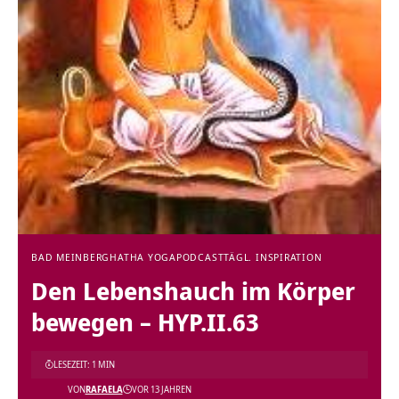
BAD MEINBERG
HATHA YOGA
PODCAST
TÄGL. INSPIRATION
Den Lebenshauch im Körper
bewegen – HYP.II.63
LESEZEIT: 1 MIN
VON
RAFAELA
VOR 13 JAHREN