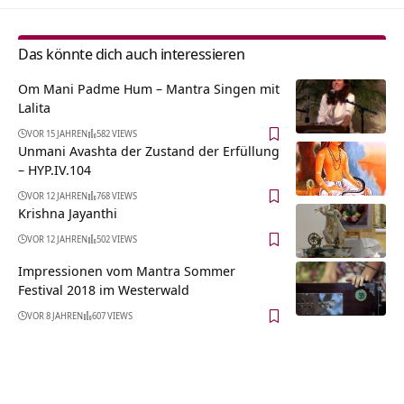
Das könnte dich auch interessieren
Om Mani Padme Hum – Mantra Singen mit
Lalita
VOR 15 JAHREN
582 VIEWS
Unmani Avashta der Zustand der Erfüllung
– HYP.IV.104
VOR 12 JAHREN
768 VIEWS
Krishna Jayanthi
VOR 12 JAHREN
502 VIEWS
Impressionen vom Mantra Sommer
Festival 2018 im Westerwald
VOR 8 JAHREN
607 VIEWS