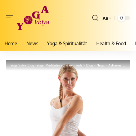
Aa
Größenänderun
Home
News
Yoga & Spiritualität
Health & Food
Yoga Vidya Blog - Yoga, Meditation und Ayurveda
>
Blog
>
News
>
Ashrams
>
Allgäu