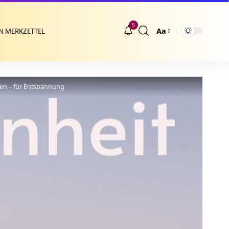
5
Aa
N MERKZETTEL
Größenänderung
gen – für Entspannung