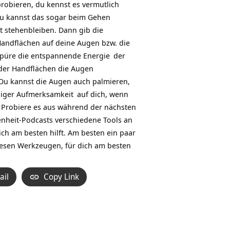
probieren, du kennst es vermutlich
regeln.
 du kannst das sogar beim Gehen
t stehenbleiben. Dann gib die
Handflächen auf deine Augen bzw. die
spüre die entspannende
Energie
der
der Handflächen die
Augen
Du kannst die Augen auch palmieren,
niger
Aufmerksamkeit
auf dich, wenn
. Probiere es aus während der nächsten
nheit-Podcasts verschiedene Tools an
ch am besten hilft. Am besten ein paar
iesen Werkzeugen, für dich am besten
ail
Copy Link