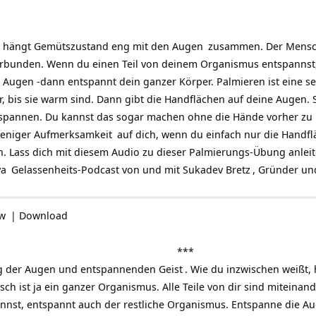
t, hängt Gemütszustand eng mit den
Augen
zusammen. Der
Mens
erbunden. Wenn du einen Teil von deinem Organismus entspannst,
Augen -dann entspannt dein ganzer Körper. Palmieren ist eine se
, bis sie warm sind. Dann gibt die Handflächen auf deine Augen
spannen. Du kannst das sogar machen ohne die Hände vorher zu 
weniger
Aufmerksamkeit
auf dich, wenn du einfach nur die Handfl
n. Lass dich mit diesem Audio zu dieser Palmierungs-Übung anleit
ya
Gelassenheits-Podcast
von und mit
Sukadev Bretz
, Gründer un
ow
|
Download
***
ng der Augen und entspannenden
Geist
. Wie du inzwischen weißt
 ist ja ein ganzer Organismus. Alle Teile von dir sind miteinan
nst, entspannt auch der restliche Organismus. Entspanne die Au