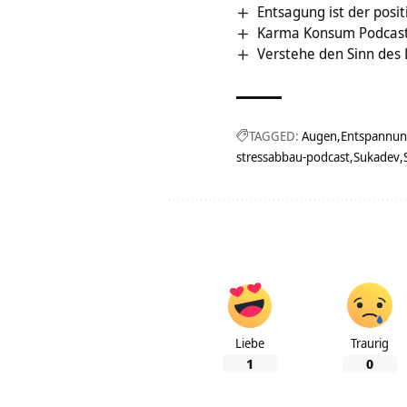
Entsagung ist der posi
Karma Konsum Podcast
Verstehe den Sinn des
TAGGED:
Augen
Entspannu
stressabbau-podcast
Sukadev
Liebe
Traurig
1
0