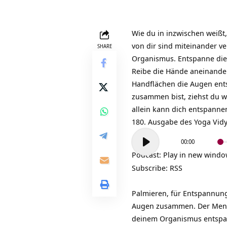
Wie du in inzwischen weiß
von dir sind miteinander v
SHARE
Organismus. Entspanne die 
Reibe die Hände aneinander
Handflächen die Augen ent
zusammen bist, ziehst du 
allein kann dich entspanne
180. Ausgabe des
Yoga Vid
Audio-
00:00
Player
Podcast:
Play in new wind
Subscribe:
RSS
Palmieren, für Entspannu
Augen zusammen. Der Mensch
deinem Organismus entspan