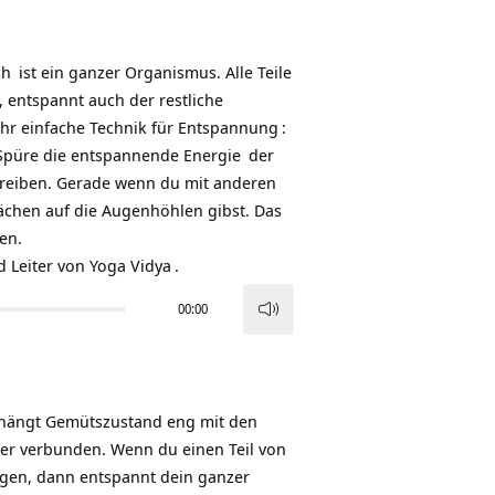
ch
ist ein ganzer Organismus. Alle Teile
 entspannt auch der restliche
hr einfache Technik für
Entspannung
:
. Spüre die entspannende
Energie
der
reiben. Gerade wenn du mit anderen
ächen auf die Augenhöhlen gibst. Das
en.
d Leiter von
Yoga Vidya
.
00:00
Pfeiltasten
Hoch/Runter
benutzen,
um
, hängt Gemütszustand eng mit den
die
der verbunden. Wenn du einen Teil von
Lautstärke
gen, dann entspannt dein ganzer
zu