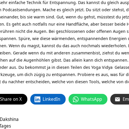
e sehr einfache Technik für Entspannung. Das kannst du gleich aus
 Podcastsendungen. Mache es gleich jetzt. Du sitzt oder stehst,
einander, bis sie warm sind. Gut, wenn du gehst, müsstest du jetz
n. Es geht auch notfalls nur eine Handfläche, aber besser beide 
rühren nicht die Augen. Bei geschlossenen oder offenen Augen 
spannen. Spüre, wie diese wärmenden, entspannenden Energien 
en. Wenn du magst, kannst du das auch nochmals wiederholen. 
reiben. Gerade wenn du mit anderen zusammenbist, ziehst du we
chen auf die Augenhöhlen gibst. Das allein kann dich entspannen
eder aus. Du bekommst ja in diesen Teilen des
Yoga Vidya
Gelasse
kzeuge, um dich zügig zu entspannen. Probiere es aus, was für di
 du nachher entscheiden, welche von diesen Tools, welche von d
Share on X
LinkedIn
WhatsApp
Em
 Dakshina
 Tages