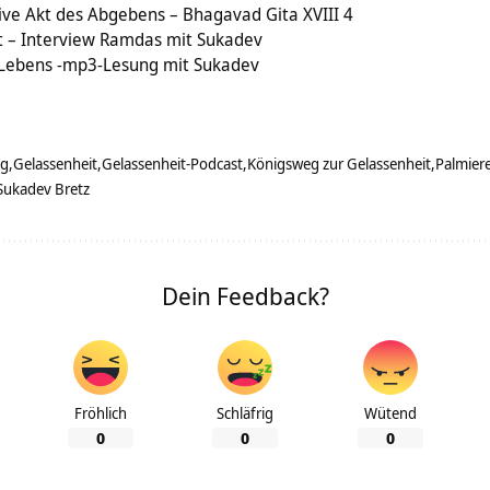
tive Akt des Abgebens – Bhagavad Gita XVIII 4
 – Interview Ramdas mit Sukadev
 Lebens -mp3-Lesung mit Sukadev
ng
Gelassenheit
Gelassenheit-Podcast
Königsweg zur Gelassenheit
Palmier
Sukadev Bretz
Dein Feedback?
Fröhlich
Schläfrig
Wütend
0
0
0