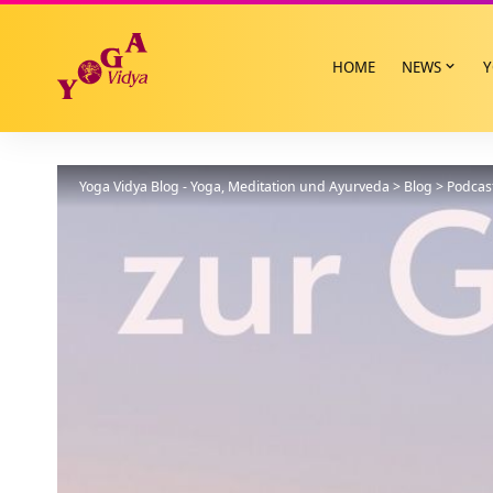
HOME
NEWS
Y
Yoga Vidya Blog - Yoga, Meditation und Ayurveda
>
Blog
>
Podcas