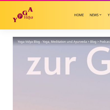
HOME
NEWS
Y
Yoga Vidya Blog - Yoga, Meditation und Ayurveda
>
Blog
>
Podcas