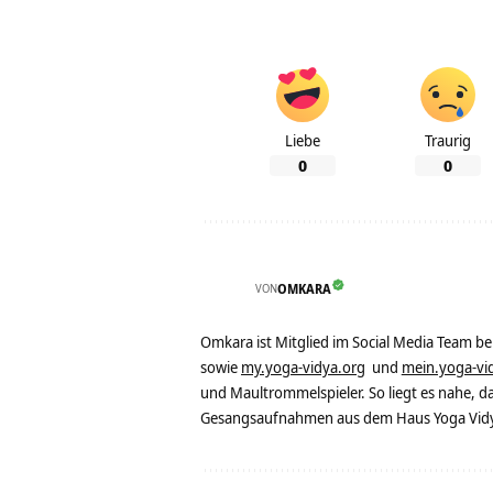
Liebe
Traurig
0
0
VON
OMKARA
Omkara ist Mitglied im Social Media Team b
sowie
my.yoga-vidya.org
und
mein.yoga-vi
und Maultrommelspieler. So liegt es nahe, 
Gesangsaufnahmen aus dem Haus Yoga Vidya