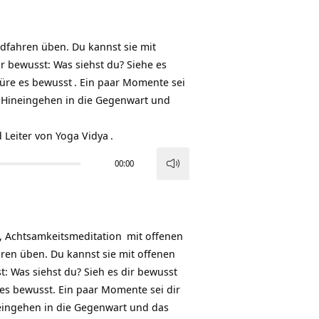
dfahren üben. Du kannst sie mit
ir bewusst: Was siehst du? Siehe es
püre es
bewusst
. Ein paar Momente sei
 Hineingehen in die Gegenwart und
 Leiter von
Yoga Vidya
.
00:00
Pfeiltasten
Hoch/Runter
benutzen,
um
,
Achtsamkeitsmeditation
mit offenen
die
ren üben. Du kannst sie mit offenen
Lautstärke
t: Was siehst du? Sieh es dir bewusst
zu
 es bewusst. Ein paar Momente sei dir
regeln.
eingehen in die Gegenwart und das