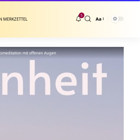
5
Aa
N MERKZETTEL
Größenänderung
tsmeditation mit offenen Augen