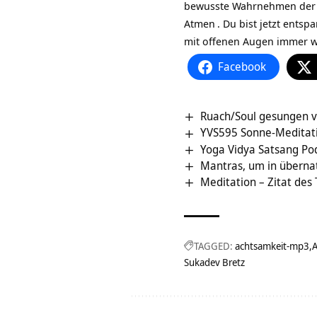
bewusste Wahrnehmen der Ge
Atmen
. Du bist jetzt
entspa
mit offenen Augen immer wi
Facebook
Ruach/Soul gesungen 
YVS595 Sonne-Meditatio
Yoga Vidya Satsang Pod
Mantras, um in überna
Meditation – Zitat des
TAGGED:
achtsamkeit-mp3
A
Sukadev Bretz