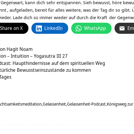
genwart, kann dich sehr entspannen. Sieh bewusst, höre bewusst
nnt
, aufgeladen, bereit für alles weitere, was der Tag dir so gib
eder. Lade dich so immer wieder auf durch die
Kraft
der Gegenwa
Share on X
LinkedIn
WhatsApp
Em
von Hagit Noam
n – Intuition – Yogasutra III 27
cast: Haupthindernisse auf dem spirituellen Weg
türliche Bewusstseinszustände zu kommen
 Tages
chtsamkeitsmeditation
Gelassenheit
Gelassenheit-Podcast
Königsweg zur 