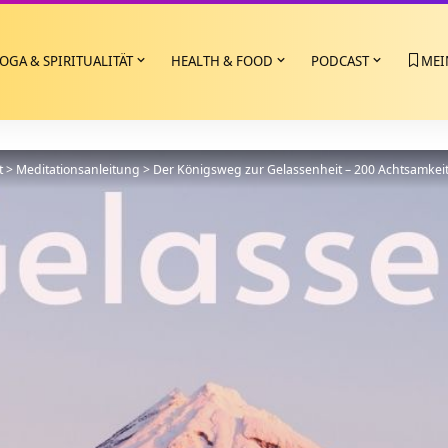
OGA & SPIRITUALITÄT
HEALTH & FOOD
PODCAST
MEI
t
>
Meditationsanleitung
>
Der Königsweg zur Gelassenheit – 200 Achtsamkei