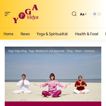
Aa
Größenänderun
Home
News
Yoga & Spiritualität
Health & Food
Yoga Vidya Blog - Yoga, Meditation und Ayurveda
>
Blog
>
News
>
Ashrams
>
Allgäu