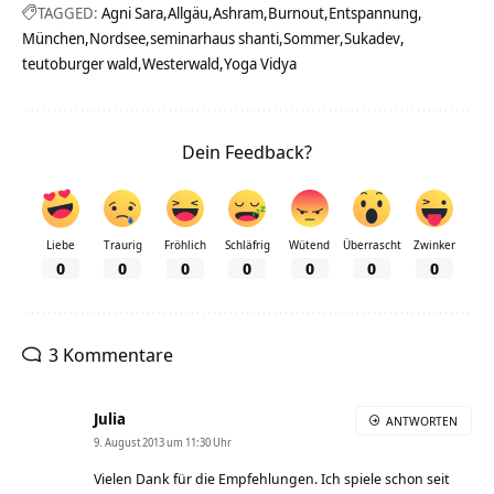
TAGGED:
Agni Sara
Allgäu
Ashram
Burnout
Entspannung
München
Nordsee
seminarhaus shanti
Sommer
Sukadev
teutoburger wald
Westerwald
Yoga Vidya
Dein Feedback?
Liebe
Traurig
Fröhlich
Schläfrig
Wütend
Überrascht
Zwinker
0
0
0
0
0
0
0
3 Kommentare
Julia
ANTWORTEN
9. August 2013 um 11:30 Uhr
Vielen Dank für die Empfehlungen. Ich spiele schon seit