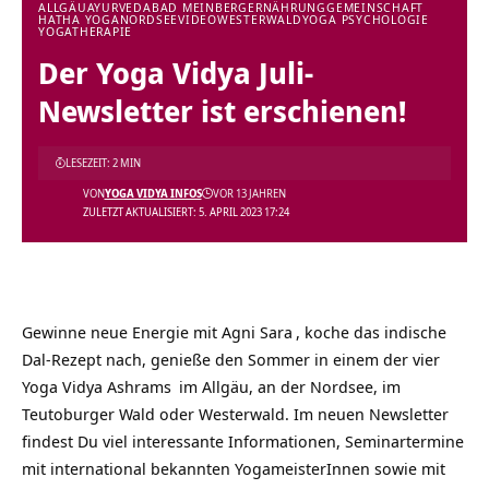
ALLGÄU
AYURVEDA
BAD MEINBERG
ERNÄHRUNG
GEMEINSCHAFT
HATHA YOGA
NORDSEE
VIDEO
WESTERWALD
YOGA PSYCHOLOGIE
YOGATHERAPIE
Der Yoga Vidya Juli-
Newsletter ist erschienen!
LESEZEIT: 2 MIN
VON
YOGA VIDYA INFOS
VOR 13 JAHREN
ZULETZT AKTUALISIERT: 5. APRIL 2023 17:24
Gewinne neue Energie mit
Agni Sara
, koche das indische
Dal-Rezept nach, genieße den Sommer in einem der vier
Yoga Vidya Ashrams
im Allgäu, an der Nordsee, im
Teutoburger Wald oder Westerwald. Im neuen Newsletter
findest Du viel interessante Informationen, Seminartermine
mit international bekannten YogameisterInnen sowie mit