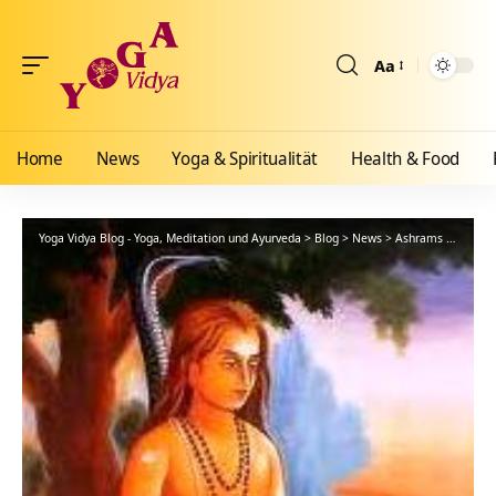
Aa
Größenänderun
Home
News
Yoga & Spiritualität
Health & Food
Yoga Vidya Blog - Yoga, Meditation und Ayurveda
>
Blog
>
News
>
Ashrams
>
Bad Me