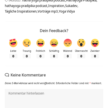
TAGGED:
hatha yoga pradipika podcast
Hathayoga Pradipika
hathayoga pradipika-podcast
Inspiration
Sukadev
Tägliche Inspirationen
Vorträge mp3
Yoga Vidya
Dein Feedback?
Liebe
Traurig
Fröhlich
Schläfrig
Wütend
Überrascht
Zwinker
0
0
0
0
0
0
0
Keine Kommentare
Deine E-Mail-Adresse wird nicht veröffentlicht.
Erforderliche Felder sind mit
*
markiert.