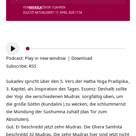
VON
RAFAELA
VOR 13 JAHREN
ZULETZT AKTUALISIERT: 17. APRIL 2026 11:54
Audio-
Player
Podcast:
Play in new window
|
Download
Subscribe:
RSS
Sukadev spricht über den 5. Vers der
Hatha Yoga Pradipika
,
3. Kapitel, als Inspiration des Tages. Essenz: Deshalb sollte
der
Yogi
die verschiedenen
Mudras
sorgfältig üben, um
die große Göttin (
Kundalini
) zu wecken, die schlummernd
die Mündung der Sushumna zuhält (das Tor zum
Absoluten).
Gut. Er beschreibt jetzt zehn Mudras. Die Ghera Samhita
beschreibt 32 Mudras. Die zehn Mudras hier sind jetzt nicht