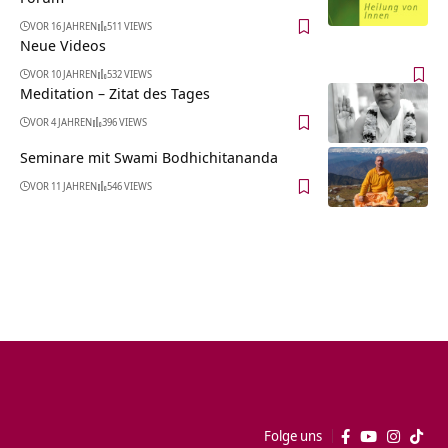
VOR 16 JAHREN
511 VIEWS
Neue Videos
VOR 10 JAHREN
532 VIEWS
Meditation – Zitat des Tages
VOR 4 JAHREN
396 VIEWS
Seminare mit Swami Bodhichitananda
VOR 11 JAHREN
546 VIEWS
Folge uns