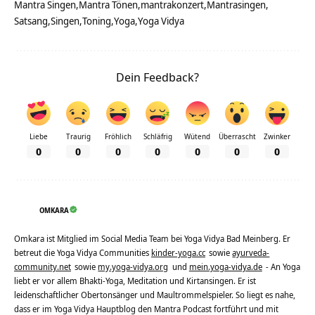
Mantra Singen
Mantra Tönen
mantrakonzert
Mantrasingen
Satsang
Singen
Toning
Yoga
Yoga Vidya
Dein Feedback?
Liebe
Traurig
Fröhlich
Schläfrig
Wütend
Überrascht
Zwinker
0
0
0
0
0
0
0
OMKARA
Omkara ist Mitglied im Social Media Team bei Yoga Vidya Bad Meinberg. Er
betreut die Yoga Vidya Communities
kinder-yoga.cc
sowie
ayurveda-
community.net
sowie
my.yoga-vidya.org
und
mein.yoga-vidya.de
- An Yoga
liebt er vor allem Bhakti-Yoga, Meditation und Kirtansingen. Er ist
leidenschaftlicher Obertonsänger und Maultrommelspieler. So liegt es nahe,
dass er im Yoga Vidya Hauptblog den Mantra Podcast fortführt und mit