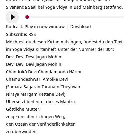
Sivananda Saal bei Yoga Vidya in Bad Meinberg stattfand.
Audio-
Player
Podcast:
Play in new window
|
Download
Subscribe:
RSS
Möchtest du diesen Kirtan mitsingen, findest du den Text
im Yoga Vidya
Kirtanheft
unter der Nummer der 304:
Devi Devi Devi Jagan Mohini
Devi Devi Devi Jagan Mohini
Chandrikā Devi Chandamunda Hārini
Chāmundeshwari Ambike Devi
(Samara Sagaran Taranam Cheyuvan
Niraya Mārgam Kettane Devi)
Übersetzt bedeutet dieses Mantra:
Göttliche Mutter,
zeige uns den richtigen Weg,
den Ozean der Veränderlichkeiten
zu überwinden.