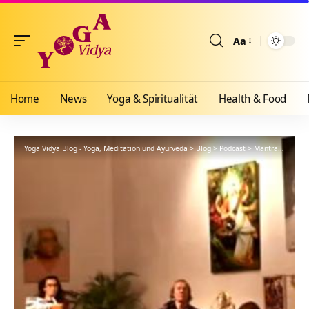
Aa
Größenänderun
Home
News
Yoga & Spiritualität
Health & Food
Yoga Vidya Blog - Yoga, Meditation und Ayurveda
>
Blog
>
Podcast
>
Mantra
>
Devi D