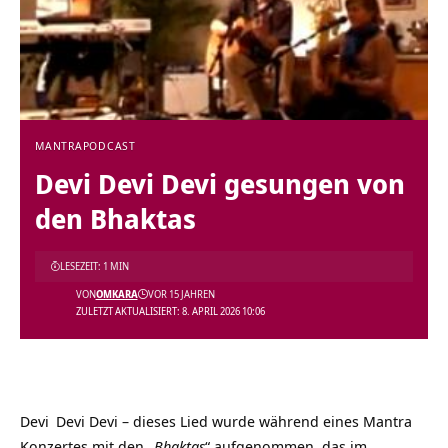
MANTRA
PODCAST
Devi Devi Devi gesungen von
den Bhaktas
LESEZEIT: 1 MIN
VON
OMKARA
VOR 15 JAHREN
ZULETZT AKTUALISIERT: 8. APRIL 2026 10:06
Devi
Devi Devi – dieses Lied wurde während eines
Mantra
Konzertes mit den
„Bhaktas
“ aufgenommen, das im