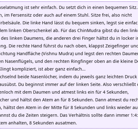
selatmung ist sehr einfach. Du setzt dich in einen bequemen Sitz
, im Fersensitz oder auch auf einem Stuhl. Sitze frei, also nicht
rbelsäule. Die linke Hand lässt du bequem sinken, legst sie einfa
dem linken Oberschenkel ab. Für das ChinMudra gibst du den lin
 des linken Daumens, die anderen drei Finger hältst du in locker i
ng. Die rechte Hand führst du nach oben, klappst Zeigefinger un
Richtung Handfläche (Vishnu Mudra) und legst den rechten Daume
ten Nasenflügels, und den rechten Ringfinger oben an die kleine D
Klingt kompliziert, ist aber ganz einfach…
chselnd beide Nasenlöcher, indem du jeweils ganz leichten Druck
sübst. Du beginnst immer auf der linken Seite. Also verschließt
enloch mit dem Daumen und atmest links ein für 4 Sekunden,
cher und hältst den Atem an für 8 Sekunden. Dann atmest du recht
, hältst den Atem in der Mitte für 8 Sekunden und links wieder a
nnst du die Zeiten steigern. Das Verhältnis sollte dann immer 1:4
tem anhalten, 8 Sekunden ausatmen.