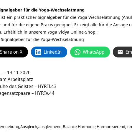
ignalgeber für die Yoga-Wechselatmung
ist ein praktischer Signalgeber für die Yoga Wechselatmung (
Anu
r und für die eigene Praxis geeignet. Er zeigt alle für die Ansa
. Erhältlich in unserem
Yoga Vidya Online-Shop
:
 Signalgeber für die Yoga-Wechselatmung
Share on X
LinkedIn
WhatsApp
Em
. – 13.11.2020
 am Arbeitsplatz
he des Geistes – HYP.II.43
gensatzpaare – HYP.IV.44
temuebung
Ausgleich
ausgleichend
Balance
Harmonie
Harmonisierend
inn