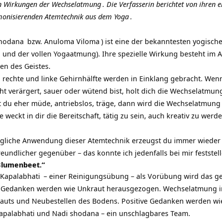
en Wirkungen der
Wechselatmung
. Die Verfasserin berichtet von ihren 
rmonisierenden Atemtechnik aus dem
Yoga
.
shodana
bzw.
Anuloma Viloma
) ist eine der bekanntesten
yogisch
und der vollen Yogaatmung). Ihre spezielle Wirkung besteht im 
en des Geistes.
 rechte und linke Gehirnhälfte werden in Einklang gebracht. Wenn
ht verärgert, sauer oder wütend bist, holt dich die Wechselatmung 
t du eher müde, antriebslos, träge, dann wird die Wechselatmung d
ie weckt in dir die Bereitschaft, tätig zu sein, auch kreativ zu werd
.
tägliche Anwendung dieser Atemtechnik erzeugst du immer wieder
freundlicher gegenüber – das konnte ich jedenfalls bei mir feststel
 Blumenbeet.“
Kapalabhati
– einer Reinigungsübung – als Vorübung wird das ge
ve Gedanken werden wie Unkraut herausgezogen. Wechselatmung im
ts und Neubestellen des Bodens. Positive Gedanken werden wie 
Kapalabhati und Nadi shodana – ein unschlagbares Team.