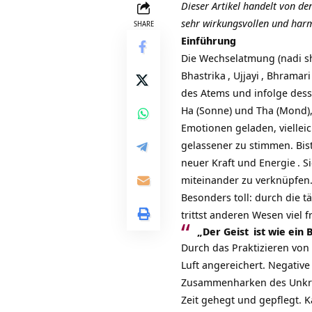
Dieser Artikel handelt von d
sehr wirkungsvollen und ha
SHARE
Einführung
Die Wechselatmung (
nadi 
Bhastrika
,
Ujjayi
,
Bhramari
des Atems und infolge dess
Ha (Sonne) und Tha (Mond),
Emotionen geladen, vielleic
gelassener zu stimmen. Bis
neuer Kraft und
Energie
. S
miteinander zu verknüpfen
Besonders toll: durch die 
trittst anderen Wesen viel 
„Der
Geist
ist wie ein
Durch das Praktizieren von
Luft angereichert. Negati
Zusammenharken des Unkrau
Zeit gehegt und gepflegt. 