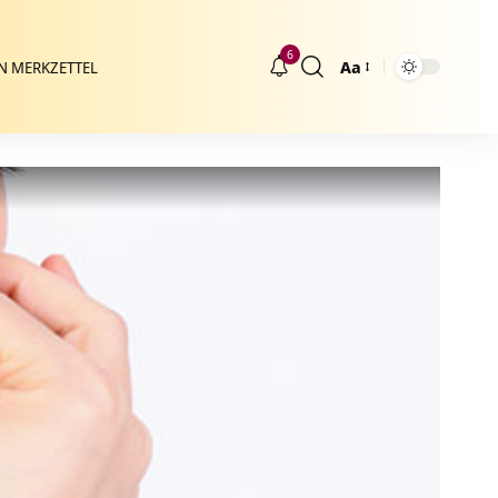
6
Aa
N MERKZETTEL
Größenänderung