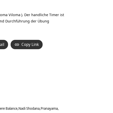
loma Viloma
). Der handliche Timer ist
ge und Durchführung der Übung
ail
Copy Link
ere Balance
Nadi Shodana
Pranayama