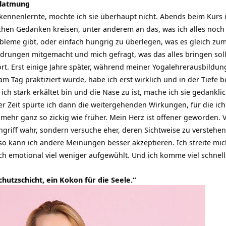
elatmung
kennenlernte, mochte ich sie überhaupt nicht. Abends beim Kurs 
chen Gedanken kreisen, unter anderem an das, was ich alles noch 
leme gibt, oder einfach hungrig zu überlegen, was es gleich zu
drungen mitgemacht und mich gefragt, was das alles bringen sol
rt. Erst einige Jahre später, während meiner
Yogalehrerausbildun
Tag praktiziert wurde, habe ich erst wirklich und in der Tiefe b
 ich stark erkältet bin und die Nase zu ist, mache ich sie gedankl
 Zeit spürte ich dann die weitergehenden Wirkungen, für die ich
t mehr ganz so zickig wie früher. Mein Herz ist offener geworden
ngriff wahr, sondern versuche eher, deren Sichtweise zu verstehe
so kann ich andere Meinungen besser akzeptieren. Ich streite mic
 ich emotional viel weniger aufgewühlt. Und ich komme viel schnel
chutzschicht, ein Kokon für die Seele.“