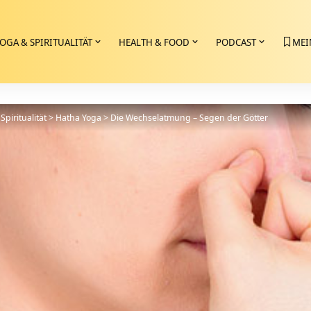
OGA & SPIRITUALITÄT
HEALTH & FOOD
PODCAST
MEI
Spiritualität
>
Hatha Yoga
>
Die Wechselatmung – Segen der Götter