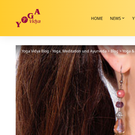
HOME
NEWS
Y
Yoga Vidya Blog - Yoga, Meditation und Ayurveda
>
Blog
>
Yoga & 