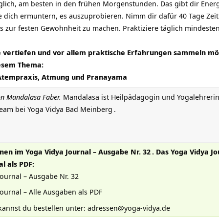
lich, am besten in den frühen Morgenstunden. Das gibt dir Ener
 dich ermuntern, es auszuprobieren. Nimm dir dafür 40 Tage Zeit.
es zur festen Gewohnheit zu machen. Praktiziere täglich mindesten
 vertiefen und vor allem praktische Erfahrungen sammeln möc
iesem Thema:
Atempraxis, Atmung und Pranayama
von Mandalasa Faber.
Mandalasa ist Heilpädagogin und
Yogalehreri
Team bei
Yoga Vidya Bad Meinberg
.
ienen im
Yoga Vidya Journal – Ausgabe Nr. 32
. Das
Yoga Vidya Jo
l als PDF:
ournal – Ausgabe Nr. 32
ournal – Alle Ausgaben als PDF
kannst du bestellen unter:
adressen@yoga-vidya.de