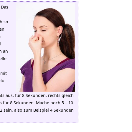
. Das
ch so
ken
n
d
n an
elle
 mit
 du
s aus, für 8 Sekunden, rechts gleich
us für 8 Sekunden. Mache noch 5 – 10
:2 sein, also zum Beispiel 4 Sekunden