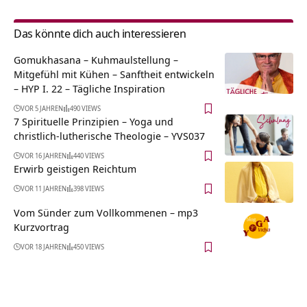
Das könnte dich auch interessieren
Gomukhasana – Kuhmaulstellung –
Mitgefühl mit Kühen – Sanftheit entwickeln
– HYP I. 22 – Tägliche Inspiration
VOR 5 JAHREN
490 VIEWS
7 Spirituelle Prinzipien – Yoga und
christlich-lutherische Theologie – YVS037
VOR 16 JAHREN
440 VIEWS
Erwirb geistigen Reichtum
VOR 11 JAHREN
398 VIEWS
Vom Sünder zum Vollkommenen – mp3
Kurzvortrag
VOR 18 JAHREN
450 VIEWS