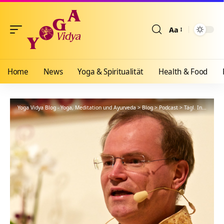
Aa
Größenänderun
Home
News
Yoga & Spiritualität
Health & Food
Yoga Vidya Blog - Yoga, Meditation und Ayurveda
>
Blog
>
Podcast
>
Tägl. Inspiration