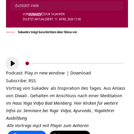
LESEZEIT: 0 MIN
VON
SUKADEV
VOR 14 JAHREN
ZULETZT AKTUALISIERT: 11. APRIL 2026 11:09
Sukadev trägt Geschichten über Shiva vor
Audio-
Player
Podcast:
Play in new window
|
Download
Subscribe:
RSS
Vortrag von
Sukadev
als Inspiration des Tages. Aus Anlass
von
Diwali
. Gehalten im Anschluss nach einer
Meditation
im
Haus Yoga Vidya Bad Meinberg.
Hier klicken für weitere
Infos zu: Seminare bei
Yoga
Vidya,
Ayurveda
,
Yogalehrer
Ausbildung
Alle Vortrags mp3 mit Player zum Anhören