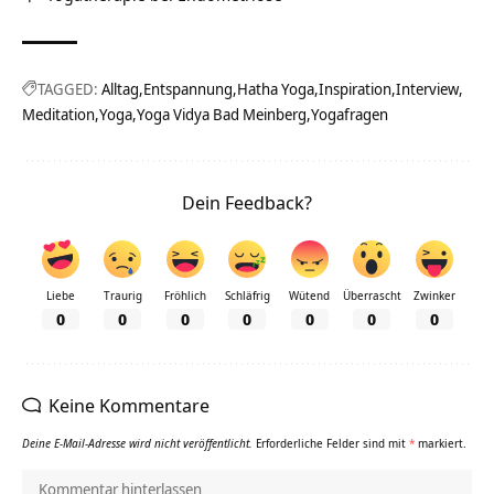
TAGGED:
Alltag
Entspannung
Hatha Yoga
Inspiration
Interview
Meditation
Yoga
Yoga Vidya Bad Meinberg
Yogafragen
Dein Feedback?
Liebe
Traurig
Fröhlich
Schläfrig
Wütend
Überrascht
Zwinker
0
0
0
0
0
0
0
Keine Kommentare
Deine E-Mail-Adresse wird nicht veröffentlicht.
Erforderliche Felder sind mit
*
markiert.