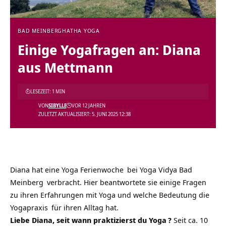
BAD MEINBERG
HATHA YOGA
Einige Yogafragen an: Diana
aus Mettmann
LESEZEIT: 1 MIN
VON
SIBYLLE
VOR 12 JAHREN
ZULETZT AKTUALISIERT: 5. JUNI 2025 12:38
Diana hat eine
Yoga Ferienwoche
bei
Yoga Vidya Bad
Meinberg
verbracht. Hier beantwortete sie einige Fragen
zu ihren Erfahrungen mit Yoga und welche Bedeutung die
Yogapraxis
für ihren Alltag hat.
Liebe Diana, seit wann praktizierst du
Yoga
?
Seit ca. 10