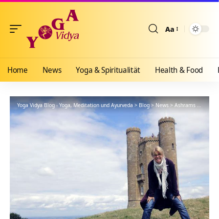
Aa
Größenänderun
Home
News
Yoga & Spiritualität
Health & Food
Yoga Vidya Blog - Yoga, Meditation und Ayurveda
>
Blog
>
News
>
Ashrams
>
Bad Me