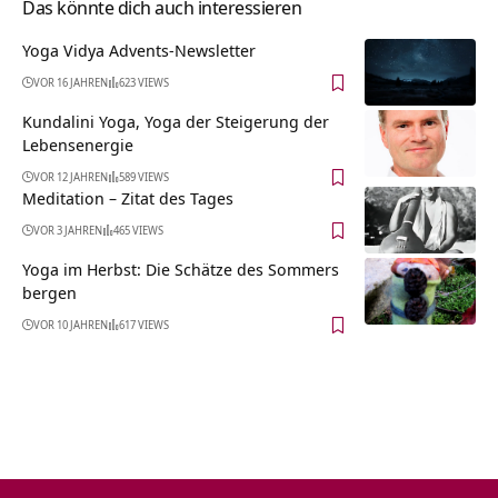
Das könnte dich auch interessieren
Yoga Vidya Advents-Newsletter
VOR 16 JAHREN
623 VIEWS
Kundalini Yoga, Yoga der Steigerung der
Lebensenergie
VOR 12 JAHREN
589 VIEWS
Meditation – Zitat des Tages
VOR 3 JAHREN
465 VIEWS
Yoga im Herbst: Die Schätze des Sommers
bergen
VOR 10 JAHREN
617 VIEWS