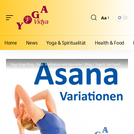
Aa
Größenänderun
Home
News
Yoga & Spiritualität
Health & Food
Yoga Vidya Blog - Yoga, Meditation und Ayurveda
>
Blog
>
Yoga & Spiritualität
>
Hath