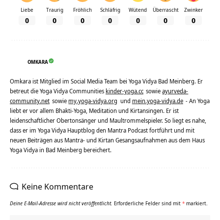
Liebe
Traurig
Fröhlich
Schläfrig
Wütend
Überrascht
Zwinker
0
0
0
0
0
0
0
OMKARA
Omkara ist Mitglied im Social Media Team bei Yoga Vidya Bad Meinberg. Er
betreut die Yoga Vidya Communities
kinder-yoga.cc
sowie
ayurveda-
community.net
sowie
my.yoga-vidya.org
und
mein.yoga-vidya.de
- An Yoga
liebt er vor allem Bhakti-Yoga, Meditation und Kirtansingen. Er ist
leidenschaftlicher Obertonsänger und Maultrommelspieler. So liegt es nahe,
dass er im Yoga Vidya Hauptblog den Mantra Podcast fortführt und mit
neuen Beiträgen aus Mantra- und Kirtan Gesangsaufnahmen aus dem Haus
Yoga Vidya in Bad Meinberg bereichert.
Keine Kommentare
Deine E-Mail-Adresse wird nicht veröffentlicht.
Erforderliche Felder sind mit
*
markiert.