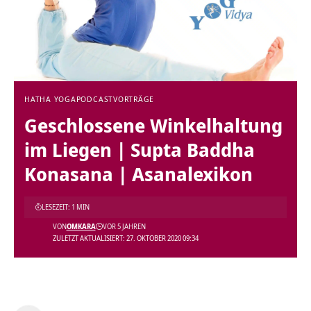
HATHA YOGA
PODCAST
VORTRÄGE
Geschlossene Winkelhaltung
im Liegen | Supta Baddha
Konasana | Asanalexikon
LESEZEIT: 1 MIN
VON
OMKARA
VOR 5 JAHREN
ZULETZT AKTUALISIERT: 27. OKTOBER 2020 09:34