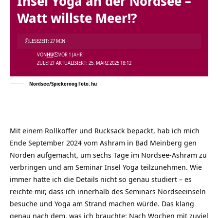
Insel Yoga an der Nordsee –
Watt willste Meer!?
LESEZEIT: 27 MIN
VON
HU
VOR 1 JAHR
ZULETZT AKTUALISIERT: 25. MÄRZ 2025 18:12
Nordsee/Spiekeroog Foto: hu
Mit einem Rollkoffer und Rucksack bepackt, hab ich mich
Ende September 2024 vom Ashram in Bad Meinberg gen
Norden aufgemacht, um sechs Tage im Nordsee-Ashram zu
verbringen und am Seminar Insel Yoga teilzunehmen. Wie
immer hatte ich die Details nicht so genau studiert – es
reichte mir, dass ich innerhalb des Seminars Nordseeinseln
besuche und Yoga am Strand machen würde. Das klang
genau nach dem, was ich brauchte: Nach Wochen mit zuviel