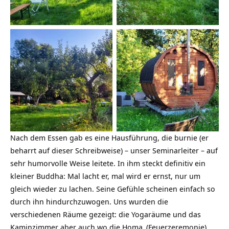
Zeltplatz
Fasssauna
Nach dem Essen gab es eine Hausführung, die burnie (er
beharrt auf dieser Schreibweise) – unser Seminarleiter – auf
sehr humorvolle Weise leitete. In ihm steckt definitiv ein
kleiner Buddha: Mal lacht er, mal wird er ernst, nur um
gleich wieder zu lachen. Seine Gefühle scheinen einfach so
durch ihn hindurchzuwogen. Uns wurden die
verschiedenen Räume gezeigt: die Yogaräume und das
Kaminzimmer aber auch wo die
Homa
(Feuerzeremonie)