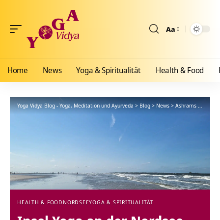
Aa
Größenänderun
Home
News
Yoga & Spiritualität
Health & Food
Yoga Vidya Blog - Yoga, Meditation und Ayurveda
>
Blog
>
News
>
Ashrams
>
Nordse
HEALTH & FOOD
NORDSEE
YOGA & SPIRITUALITÄT