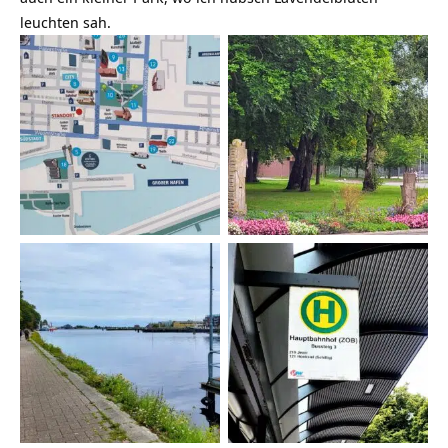
leuchten sah.
Umgebungskarte
Hauptbahnhof
Friedrich-Wilhelm-Platz
Wilhelmshafenbahn
Großer Hafen
Bussteig 121 Hooksiel
Wilhelmshaven