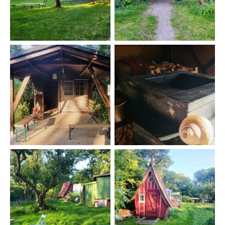
Homahütte
Homakund
Weg zum Hexenhaus
Hexenhaus