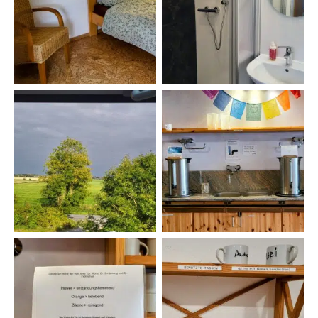
Mein Zimmer YVN
Mein Bad YVN
Blick aus dem Fenster
Teestation YVN
Tee des Tages YVN
Tassenregal YVN