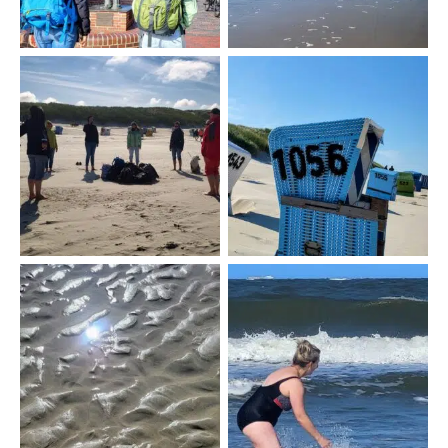
Inselyoga!
Strandkörbe
Meer en detail
Eine Wasseryogini