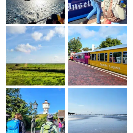
Bahnfahrt
Bahnhof Langeoog
Lale Andersen Denkmal
Strand Langeoog