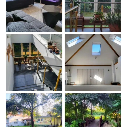
Sofaecke Kamin
Treppenhaus Neubau
Aufgang zu den
Yogaraum Tripura
Yogaräumen
Weg zu Homa und
Garten hinter der Küche
Zeltplatz