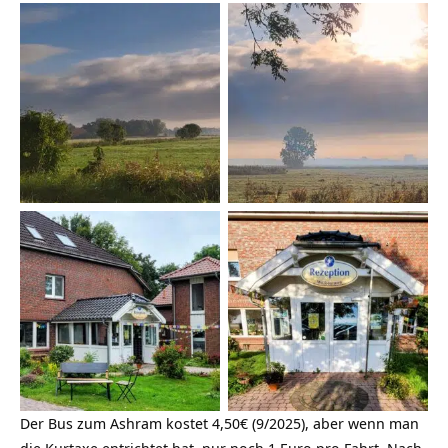
Landschaft Wangerland
Wangerland
Haupteingang Yoga Vidya
Haus Yoga Vidya Nordsee
Nordsee
Der Bus zum Ashram kostet 4,50€ (9/2025), aber wenn man
die Kurtaxe entrichtet hat, nur noch 1 Euro pro Fahrt. Nach