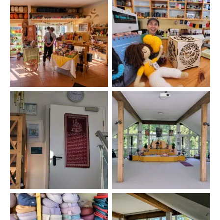
Im Shop YVN
Krishnashakti im Shop
Tür zum RadhaKrishna
Altar im RadhaKrishna