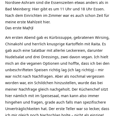
Nordsee-Ashram sind die Essenszeiten etwas anders als in
Bad Meinberg: Hier gibt es um 11 Uhr und 18 Uhr Essen.
Nach dem Einrichten im Zimmer war es auch schon Zeit für
meine erste Mahlzeit hier.
Das erste Ma(h)l
Am ersten Abend gab es Kürbissuppe, gebratenen Wirsing,
Chinakohl und herrlich knusprige Kartoffeln mit Raita. Es
gab auch eine Salatbar mit allerlei Leckereien, darunter
Nudelsalat und drei Dressings, zwei davon
vegan
. Ich hielt
mich an die veganen Optionen und hoffte, dass ich bei den
unbeschrifteten Speisen richtig lag (ich lag richtig) – mir
war nicht nach Nachfragen. Aber als nochmal vergessen
worden war, ein Schildchen hinzustellen, wurde das bei
meiner Nachfrage gleich nachgeholt. Der Küchenchef sitzt
hier nämlich mit im Speisesaal, man kann also immer
hingehen und fragen, grade auch falls man spezifischere
Unverträglichkeiten hat. Der erste Teller war so lecker, dass
ich mir gleich noch Nachschlag holte – nicht als einzige!