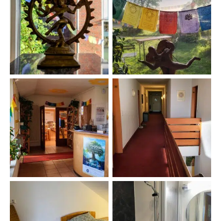
Eingangsbereich YVN
Rezi Fenster YVN
Rezi YVN
Gästezimmer-Flur YVN