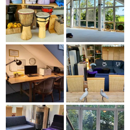
Selbstbedienung
Im RadhaKrishna
Gäste-PC
Esstisch Kaminecke