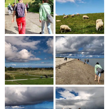
Auf zum Strand
Schafe auf dem Deich
Erste Schritte im
Deichblick
Schweigen
burnie verbreitet