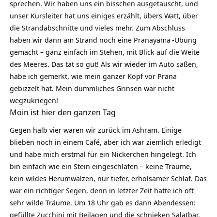
sprechen. Wir haben uns ein bisschen ausgetauscht, und
unser Kursleiter hat uns einiges erzählt, übers Watt, über
die Strandabschnitte und vieles mehr. Zum Abschluss
haben wir dann am Strand noch eine
Pranayama
-Übung
gemacht – ganz einfach im Stehen, mit Blick auf die Weite
des Meeres. Das tat so gut! Als wir wieder im Auto saßen,
habe ich gemerkt, wie mein ganzer Kopf vor Prana
gebizzelt hat. Mein dümmliches Grinsen war nicht
wegzukriegen!
Moin ist hier den ganzen Tag
Gegen halb vier waren wir zurück im Ashram. Einige
blieben noch in einem Café, aber ich war ziemlich erledigt
und habe mich erstmal für ein Nickerchen hingelegt. Ich
bin einfach wie ein Stein eingeschlafen – keine Träume,
kein wildes Herumwälzen, nur tiefer,
erholsamer Schlaf
. Das
war ein richtiger Segen, denn in letzter Zeit hatte ich oft
sehr wilde Träume. Um 18 Uhr gab es dann Abendessen:
gefüllte Zucchini mit Beilagen und die schnieken Salatbar.