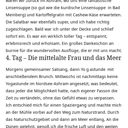
waren wir zurück im Ashram, wo uns eine fantastische
Linsensuppe (so gut wie die kurdische
Linsensuppe
in Bad
Meinberg) und Kartoffelgratin mit Cashew-Käse erwarteten.
Die Salatbar war ebenfalls super, und ich habe richtig
zugeschlagen. Bald war ich unter der Decke und schlief
sofort ein. Es war ein wirklich toller Tag – entspannt,
erlebnisreich und erholsam. Ein großes Dankeschön an
burnie für die wundervollen Ausflüge, die er mit uns macht.
4. Tag – Die mittelalte Frau und das Meer
Morgens gemeinsamer Satsang, dann
Yo
g
astunde
mit
anschließendem Brunch. Mittwochs ist nachmittags keine
Yogastunde im Nordsee-Ashram angesetzt, was bedeutet,
dass jeder die Möglichkeit hatte, nach eigener Fasson die
Zeit zu vertändeln, ohne das Gefühl etwas zu verpassen.
Ich entschied mich für einen Spaziergang und machte mich
an der Mühle vorbei auf den Weg zum Naturstrand. Durch
das Naturschutzgebiet und dann am Meer entlang, An die
Dünen gelehnt, genoß ich die frische Luft und den weiten