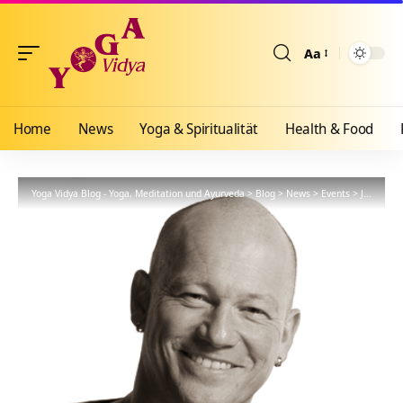
Aa
Größenänderun
Home
News
Yoga & Spiritualität
Health & Food
Yoga Vidya Blog - Yoga, Meditation und Ayurveda
>
Blog
>
News
>
Events
>
Jörg Müller ante portas (schon wieder!)