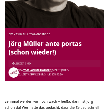
EVENTS
HATHA YOGA
NORDSEE
Jörg Müller ante portas
(schon wieder!)
LESEZEIT: 0 MIN
VON
YOGI VON DER NORDSEE
VOR 12 JAHREN
ZULETZT AKTUALISIERT: 3. JULI 2018 13:50
zehnmal werden wir noch wach – heißa, dann ist
Jörg
schon da! Wer hätte das gedacht, dass die Zeit so schnell