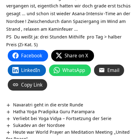
vergangen ist, eigentlich hatten wir doch grade erst tschüs
gesagt … und schon ist wieder
Asana-Intensiv
-Time an der
Nordsee
! Zwischendurch dann Spaziergang im Wind am
Strand
, relaxen am Kaminfeuer …
PS Du weißt ja: drei Stunden
Mithilfe
pro Tag > halber
Preis (Zi-Kat. S)
Facebook
Share on X
LinkedIn
WhatsApp
Email
Copy Link
Navaratri geht in die erste Runde
Hatha Yoga Pradipika Guru Parampara
Verliebt bei Yoga Vidya – Fortsetzung der Serie
Sukadev an der Nordsee
Heute war World Prayer an Meditation Meeting „United
for Peace“