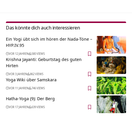
Das könnte dich auch interessieren
Ein Yogi übt sich im hören der Nada-Töne –
HYP.IV.95
VOR 12 JAHREN
580 VIEWS
Krishna Jayanti: Geburtstag des guten
Hirten
VOR 3 JAHREN
862 VIEWS
Yoga Wiki über Samskara
VOR 11 JAHREN
746 VIEWS
Hatha-Yoga (9): Der Berg
VOR 17 JAHREN
639 VIEWS