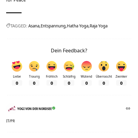
TAGGED:
Asana
Entspannung
Hatha Yoga
Raja Yoga
Dein Feedback?
Liebe
Traurig
Fröhlich
Schläfrig
Wütend
Überrascht
Zwinker
0
0
0
0
0
0
0
YOGI VON DER NORDSEE
IT/PR