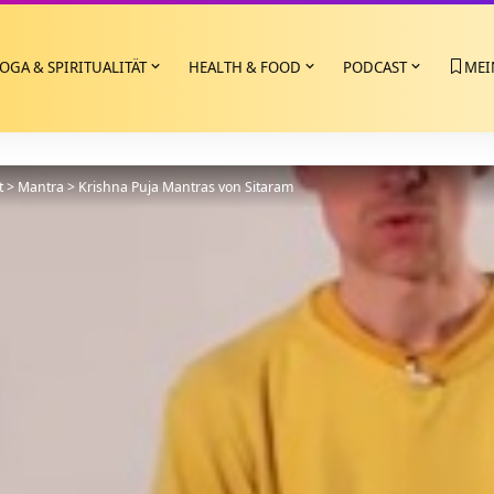
OGA & SPIRITUALITÄT
HEALTH & FOOD
PODCAST
MEI
t
>
Mantra
>
Krishna Puja Mantras von Sitaram