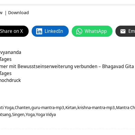
ow
|
Download
Share on X
LinkedIn
WhatsApp
Em
Divyananda
 Tages
mmer mit Bewusstseinserweiterung verbunden – Bhagavad Gita 
 Tages
thochdruck
ti Yoga
Chanten
guru-mantra-mp3
Kirtan
krishna-mantra-mp3
Mantra Ch
atsang
Singen
Yoga
Yoga Vidya