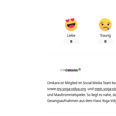
Liebe
Traurig
0
0
VON
OMKARA
Omkara ist Mitglied im Social Media Team b
sowie
my.yoga-vidya.org
und
mein.yoga-vi
und Maultrommelspieler. So liegt es nahe, 
Gesangsaufnahmen aus dem Haus Yoga Vidya