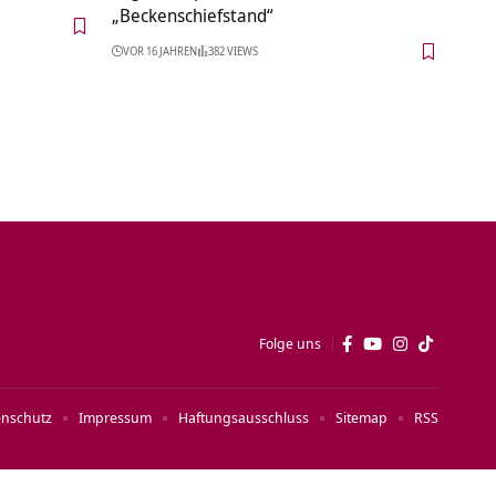
„Beckenschiefstand“
VOR 16 JAHREN
382 VIEWS
Folge uns
enschutz
Impressum
Haftungsausschluss
Sitemap
RSS