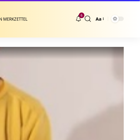
6
Aa
N MERKZETTEL
Größenänderung