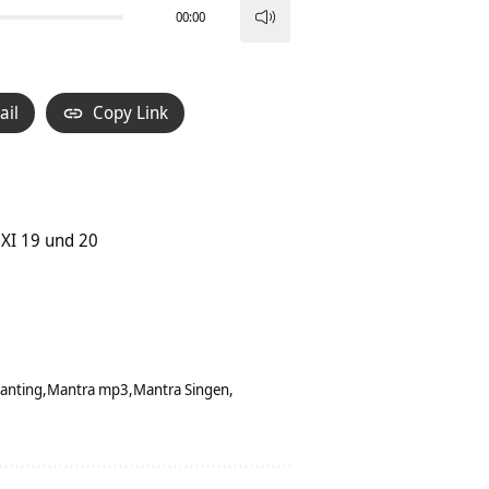
00:00
Pfeiltasten
Hoch/Runter
benutzen,
ail
Copy Link
um
die
Lautstärke
zu
regeln.
XI 19 und 20
anting
Mantra mp3
Mantra Singen