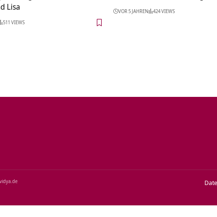
d Lisa
VOR 5 JAHREN
424 VIEWS
511 VIEWS
‑vidya.de
Dat