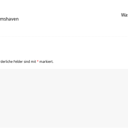
Was
elmshaven
rderliche Felder sind mit
*
markiert.