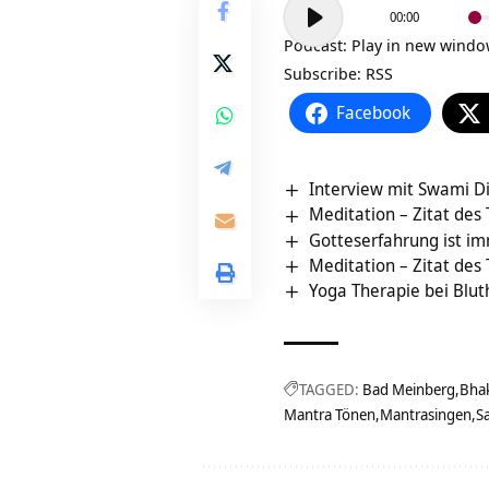
Audio-
00:00
Player
Podcast:
Play in new wind
Subscribe:
RSS
Facebook
Interview mit Swami 
Meditation – Zitat des
Gotteserfahrung ist i
Meditation – Zitat des
Yoga Therapie bei Blu
TAGGED:
Bad Meinberg
Bhak
Mantra Tönen
Mantrasingen
S