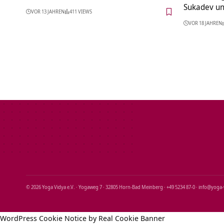
Sukadev un
VOR 13 JAHREN
411 VIEWS
VOR 18 JAHREN
© 2026 Yoga Vidya e.V. · Yogaweg 7 · 32805 Horn‑Bad Meinberg · +49 5234 87‑0 · info@yoga
WordPress Cookie Notice by Real Cookie Banner