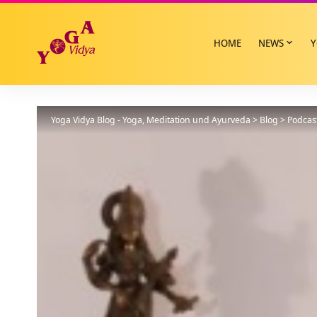
HOME
NEWS
Y
Yoga Vidya Blog - Yoga, Meditation und Ayurveda
>
Blog
>
Podcas