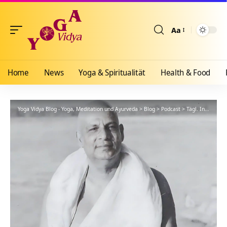
Aa
Größenänderun
Home
News
Yoga & Spiritualität
Health & Food
Yoga Vidya Blog - Yoga, Meditation und Ayurveda
>
Blog
>
Podcast
>
Tägl. Inspiration