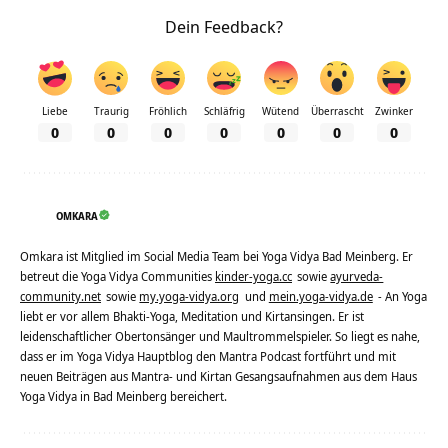
Dein Feedback?
Liebe
Traurig
Fröhlich
Schläfrig
Wütend
Überrascht
Zwinker
0
0
0
0
0
0
0
OMKARA
Omkara ist Mitglied im Social Media Team bei Yoga Vidya Bad Meinberg. Er
betreut die Yoga Vidya Communities
kinder-yoga.cc
sowie
ayurveda-
community.net
sowie
my.yoga-vidya.org
und
mein.yoga-vidya.de
- An Yoga
liebt er vor allem Bhakti-Yoga, Meditation und Kirtansingen. Er ist
leidenschaftlicher Obertonsänger und Maultrommelspieler. So liegt es nahe,
dass er im Yoga Vidya Hauptblog den Mantra Podcast fortführt und mit
neuen Beiträgen aus Mantra- und Kirtan Gesangsaufnahmen aus dem Haus
Yoga Vidya in Bad Meinberg bereichert.