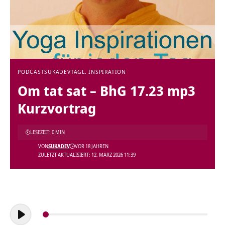
PODCAST
SUKADEV
TÄGL. INSPIRATION
Om tat sat – BhG 17.23 mp3
Kurzvortrag
LESEZEIT: 0 MIN
VON
SUKADEV
VOR 18 JAHREN
ZULETZT AKTUALISIERT: 12. MÄRZ 2026 11:39
Audio-
Player