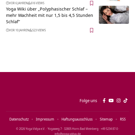
VOR 6 JAHREN
616 VIEWS
Yoga Wiki über „Polyphasischer Schlaf –
mehr Wachheit mit nur 1,5 bis 4,5 Stunden
Schlaf“
VOR 10 JAHREN
523 VIEWS
Folge uns
Datenschutz
Impressum
Haftungsausschluss
Sitemap
RSS
© 2026 Yoga Vidya e.V. · Yogaweg 7 · 32805 Horn‑Bad Meinberg · +49 5234 87‑0 ·
info@yoga‑vidya.de