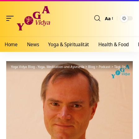
Aa
Größenänderun
Home
News
Yoga & Spiritualität
Health & Food
Yoga Vidya Blog - Yoga, Meditation und Ayurveda
>
Blog
>
Podcast
>
Tägl. Inspiration