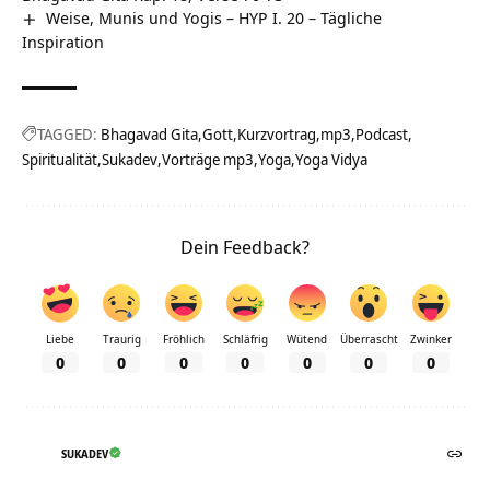
Weise, Munis und Yogis – HYP I. 20 – Tägliche
Inspiration
TAGGED:
Bhagavad Gita
Gott
Kurzvortrag
mp3
Podcast
Spiritualität
Sukadev
Vorträge mp3
Yoga
Yoga Vidya
Dein Feedback?
Liebe
Traurig
Fröhlich
Schläfrig
Wütend
Überrascht
Zwinker
0
0
0
0
0
0
0
SUKADEV