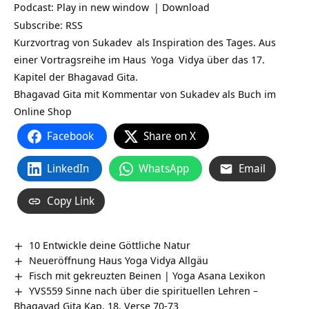
Podcast:
Play in new window
|
Download
Subscribe:
RSS
Kurzvortrag von
Sukadev
als Inspiration des Tages. Aus
einer Vortragsreihe im
Haus
Yoga
Vidya über das 17.
Kapitel der Bhagavad Gita.
Bhagavad Gita mit Kommentar von Sukadev als Buch im
Online Shop
Facebook
Share on X
LinkedIn
WhatsApp
Email
Copy Link
10 Entwickle deine Göttliche Natur
Neueröffnung Haus Yoga Vidya Allgäu
Fisch mit gekreuzten Beinen | Yoga Asana Lexikon
YVS559 Sinne nach über die spirituellen Lehren –
Bhagavad Gita Kap. 18, Verse 70-73