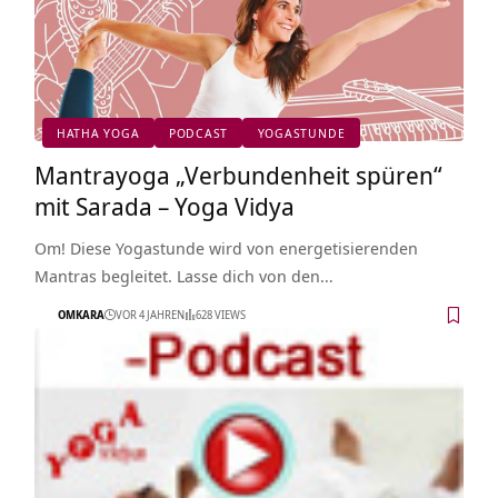
HATHA YOGA
PODCAST
YOGASTUNDE
Mantrayoga „Verbundenheit spüren“
mit Sarada – Yoga Vidya
Om! Diese Yogastunde wird von energetisierenden
Mantras begleitet. Lasse dich von den…
OMKARA
VOR 4 JAHREN
628 VIEWS