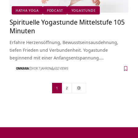
HATHA YOGA
PODCAST
YOGASTUNDE
Spirituelle Yogastunde Mittelstufe 105
Minuten
Erfahre Herzensöffnung, Bewusstseinsausdehnung,
tiefen Frieden und Verbundenheit. Yogastunde
beginnend mit einer Anfangsentspannung.…
OMKARA
VOR 7 JAHREN
632 VIEWS
1
2