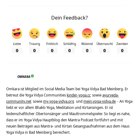
Dein Feedback?
Liebe
Traurig
Fröhlich
Schläfrig
Wütend
Überrascht
Zwinker
0
0
0
0
0
0
0
OMKARA
Omkara ist Mitglied im Social Media Team bei Yoga Vidya Bad Meinberg. Er
betreut die Yoga Vidya Communities
kinder-yoga.cc
sowie
ayurveda-
community.net
sowie
my.yoga-vidya.org
und
mein.yoga-vidya.de
- An Yoga
liebt er vor allem Bhakti-Yoga, Meditation und Kirtansingen. Er ist
leidenschaftlicher Obertonsänger und Maultrommelspieler. So liegt es nahe,
dass er im Yoga Vidya Hauptblog den Mantra Podcast fortführt und mit
neuen Beiträgen aus Mantra- und Kirtan Gesangsaufnahmen aus dem Haus
Yoga Vidya in Bad Meinberg bereichert.