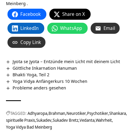
Meinberg
.
Facebook
Share on X
LinkedIn
WhatsApp
Email
Copy Link
Jyota se Jyota – Entzünde mein Licht mit deinem Licht
Göttliche Inkarnation Hanuman
Bhakti Yoga, Teil 2
Yoga Vidya Anfängerkurs 10 Wochen
Probleme anders gesehen
TAGGED:
Adhyaropa
Brahman
Neurotiker
Psychotiker
Shankara
spirituelle Praxis
Sukadev
Sukadev Bretz
Vedanta
Wahrheit
Yoga Vidya Bad Meinberg