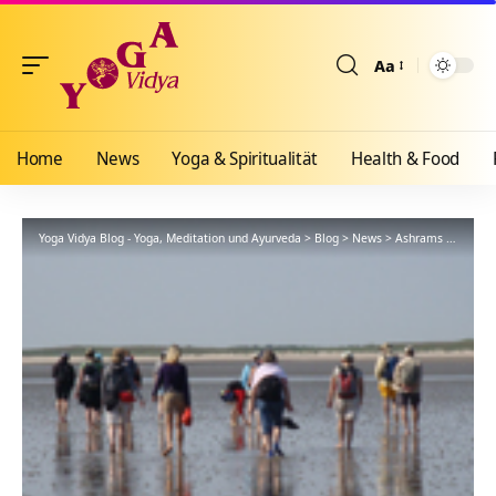
Aa
Größenänderun
Home
News
Yoga & Spiritualität
Health & Food
Yoga Vidya Blog - Yoga, Meditation und Ayurveda
>
Blog
>
News
>
Ashrams
>
Nordse