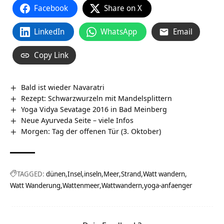
Facebook
Share on X
LinkedIn
WhatsApp
Email
Copy Link
Bald ist wieder Navaratri
Rezept: Schwarzwurzeln mit Mandelsplittern
Yoga Vidya Sevatage 2016 in Bad Meinberg
Neue Ayurveda Seite – viele Infos
Morgen: Tag der offenen Tür (3. Oktober)
TAGGED:
dünen
Insel
inseln
Meer
Strand
Watt wandern
Watt Wanderung
Wattenmeer
Wattwandern
yoga-anfaenger