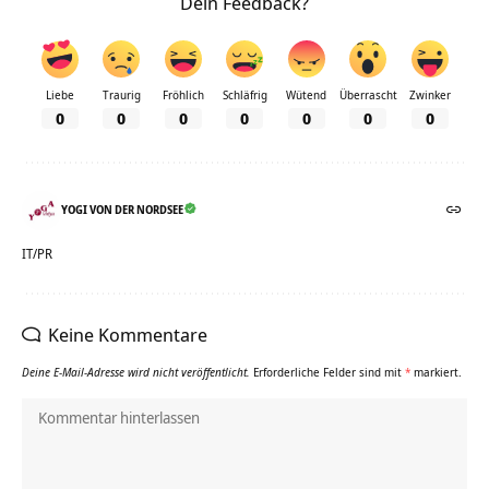
Dein Feedback?
Liebe
Traurig
Fröhlich
Schläfrig
Wütend
Überrascht
Zwinker
0
0
0
0
0
0
0
YOGI VON DER NORDSEE
IT/PR
Keine Kommentare
Deine E-Mail-Adresse wird nicht veröffentlicht.
Erforderliche Felder sind mit
*
markiert.