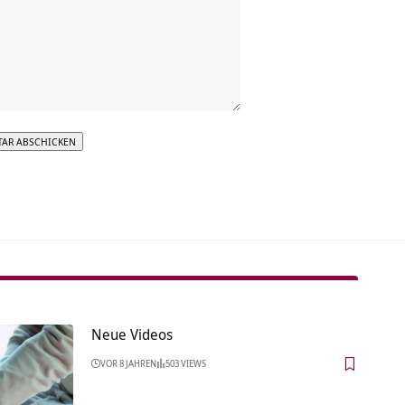
tive:
Neue Videos
VOR 8 JAHREN
503 VIEWS