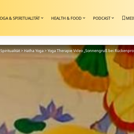
OGA & SPIRITUALITÄT
HEALTH & FOOD
PODCAST
MEI
Spiritualität
>
Hatha Yoga
>
Yoga Therapie Video „Sonnengruß bei Rückenpr