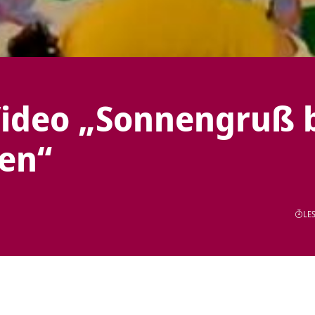
Video „Sonnengruß 
en“
LES