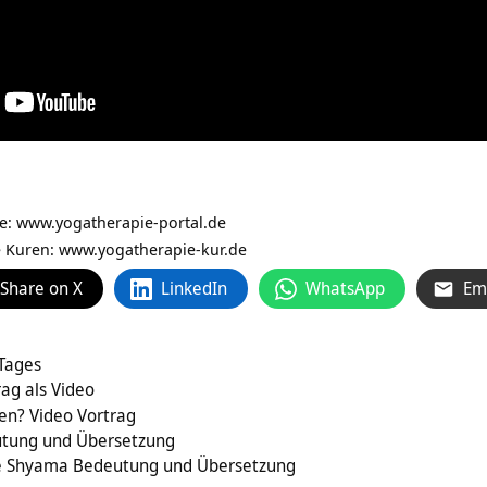
ie:
www.yogatherapie-portal.de
e Kuren: www.yogatherapie-kur.de
Share on X
LinkedIn
WhatsApp
Em
 Tages
rag als Video
en? Video Vortrag
utung und Übersetzung
e Shyama Bedeutung und Übersetzung