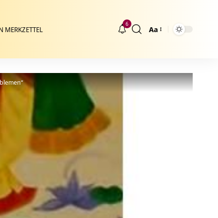
6
Aa
N MERKZETTEL
Größenänderung
oblemen“