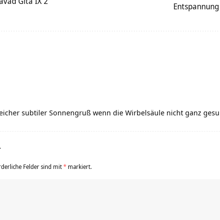
avad Gita IX 2
Entspannung
lfreicher subtiler Sonnengruß wenn die Wirbelsäule nicht ganz gesu
r
rderliche Felder sind mit
*
markiert.