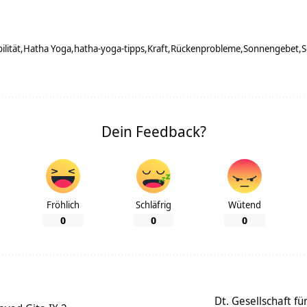
ilität
Hatha Yoga
hatha-yoga-tipps
Kraft
Rückenprobleme
Sonnengebet
S
Dein Feedback?
Fröhlich
Schläfrig
Wütend
0
0
0
Dt. Gesellschaft f