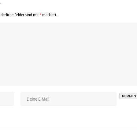
r
rderliche Felder sind mit
*
markiert.
Alterna