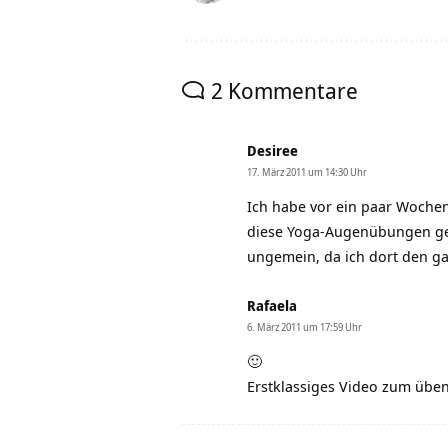
2 Kommentare
Desiree
17. März 2011 um 14:30 Uhr
Ich habe vor ein paar Woche
diese Yoga-Augenübungen gema
ungemein, da ich dort den g
Rafaela
6. März 2011 um 17:59 Uhr
🙂
Erstklassiges Video zum übe