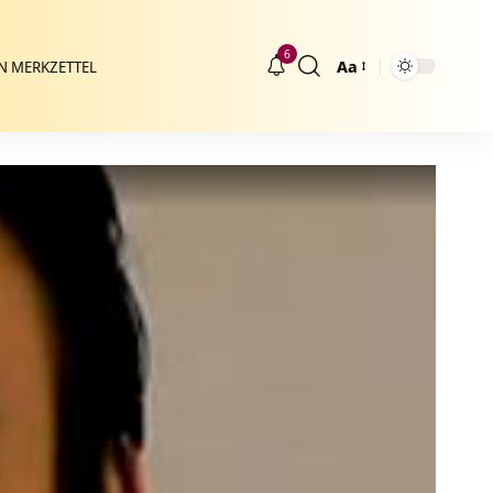
6
Aa
N MERKZETTEL
Größenänderung