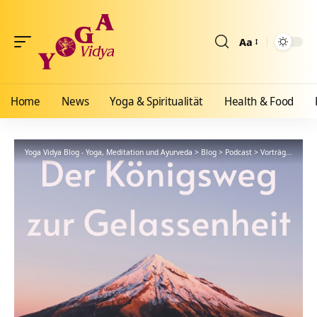
Aa
Größenänderun
Home
News
Yoga & Spiritualität
Health & Food
Yoga Vidya Blog - Yoga, Meditation und Ayurveda
>
Blog
>
Podcast
>
Vorträge
>
57 D