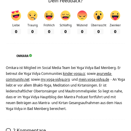
Dein Feedback?
Liebe
Traurig
Fröhlich
Schläfrig
Wütend
Überrascht
Zwinker
0
0
0
0
0
0
0
OMKARA
Omkara ist Mitglied im Social Media Team bei Yoga Vidya Bad Meinberg. Er
betreut die Yoga Vidya Communities
kinder-yoga.cc
sowie
ayurveda-
community.net
sowie
my.yoga-vidya.org
und
mein.yoga-vidya.de
- An Yoga
liebt er vor allem Bhakti-Yoga, Meditation und Kirtansingen. Er ist
leidenschaftlicher Obertonsänger und Maultrommelspieler. So liegt es nahe,
dass er im Yoga Vidya Hauptblog den Mantra Podcast fortführt und mit
neuen Beiträgen aus Mantra- und Kirtan Gesangsaufnahmen aus dem Haus
Yoga Vidya in Bad Meinberg bereichert.
2 Kommentare