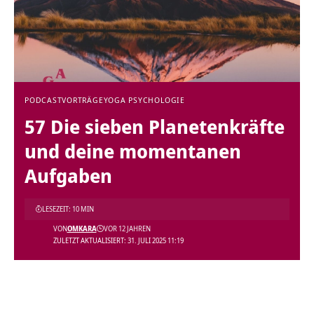
PODCAST
VORTRÄGE
YOGA PSYCHOLOGIE
57 Die sieben Planetenkräfte
und deine momentanen
Aufgaben
LESEZEIT: 10 MIN
VON
OMKARA
VOR 12 JAHREN
ZULETZT AKTUALISIERT: 31. JULI 2025 11:19