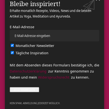
Bleibe inspiriert!
wahrnehmen. In all dem offenbart sich die Freude. Nimm
Erhalte monatlich Rezepte, Videos, News und die besten
dir
Zeit
, Gott zu spüren, Gott dankbar zu sein, Gott als
Artikel zu Yoga, Meditation und Ayurveda.
Freude
zu verehren.
Facebook
Share on X
E-Mail-Adresse
LinkedIn
WhatsApp
Email
Monatlicher Newsletter
Copy Link
Tägliche Inspiration
Mit dem Absenden dieses Formulars bestätige ich, die
Neue Videos online
Meditation – Zitat des Tages
Datenschutzerklärung
zur Kenntnis genommen zu
Überwinde fremdgesteuert zu sein durch die Erkenntnis
haben und mein
Widerspruchsrecht
zu kennen.
Brahman zu sein – VC316
Nachlässigkeit, Müdigkeit, Tamas vermeiden – YS I. 10 –
Tägliche Inspiration
Freunde auf dem spirituellen Weg – YVS048
KEIN SPAM, ABMELDUNG JEDERZEIT MÖGLICH.