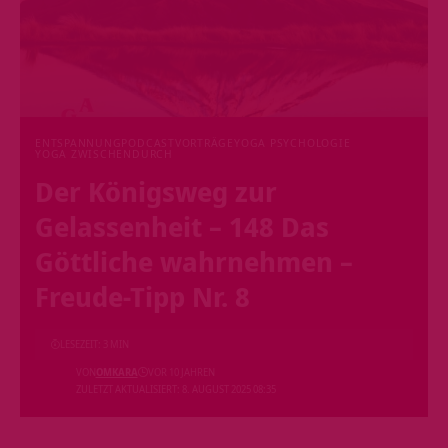
ENTSPANNUNG
PODCAST
VORTRÄGE
YOGA PSYCHOLOGIE
YOGA ZWISCHENDURCH
Der Königsweg zur
Gelassenheit – 148 Das
Göttliche wahrnehmen –
Freude-Tipp Nr. 8
LESEZEIT: 3 MIN
VON
OMKARA
VOR 10 JAHREN
ZULETZT AKTUALISIERT: 8. AUGUST 2025 08:35