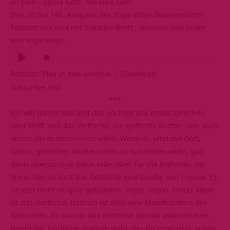
all dem – spüre
Gott
. Verehre Gott.
Dies ist die 148. Ausgabe des Yoga Vidya
Gelassenheits-
Podcast
von und mit
Sukadev Bretz
, Gründer und Leiter
von
Yoga Vidya
.
Audio-
Player
Podcast:
Play in new window
|
Download
Subscribe:
RSS
***
Ich will dieses Mal und das nächste Mal etwas sprechen
über
Gott
und das Göttliche, die göttliche
Mutter
, wie auch
immer du es bezeichnen willst. Wenn du jetzt mit Gott,
Göttin, göttlicher Mutter nichts zu tun haben willst, gut,
dann überspringe diese Teile. Aber für die Mehrheit der
Menschen ist Gott das Göttliche eine
Quelle
von Freude. Es
ist jetzt nicht religiös gebunden.
Yogis
sagen, hinter allem
ist das Göttliche, letztlich ist alles eine Manifestation des
Göttlichen. Du kannst das Göttliche überall wahrnehmen.
Nimm das Göttliche in allem wahr, das dir großartig, schön