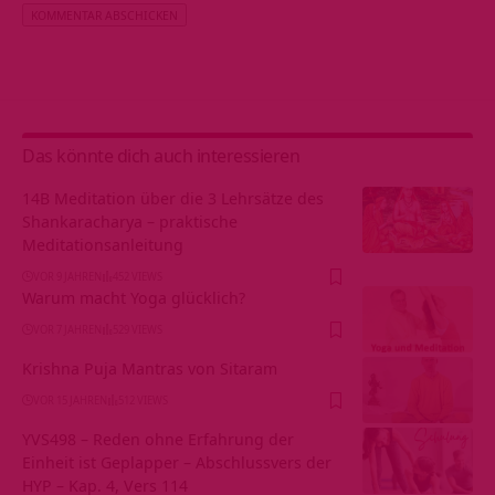
Alternative:
Das könnte dich auch interessieren
14B Meditation über die 3 Lehrsätze des
Shankaracharya – praktische
Meditationsanleitung
VOR 9 JAHREN
452 VIEWS
Warum macht Yoga glücklich?
VOR 7 JAHREN
529 VIEWS
Krishna Puja Mantras von Sitaram
VOR 15 JAHREN
512 VIEWS
YVS498 – Reden ohne Erfahrung der
Einheit ist Geplapper – Abschlussvers der
HYP – Kap. 4, Vers 114