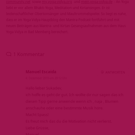
community.net
sowie
my.yoga-vidya.org
und
mein.yoga-vidya.de
- An Yoga
liebt er vor allem Bhakti-Yoga, Meditation und Kirtansingen. Er ist
leidenschaftlicher Obertonsänger und Maultrommelspieler. So liegt es nahe,
dass er im Yoga Vidya Hauptblog den Mantra Podcast fortführt und mit
neuen Beiträgen aus Mantra- und Kirtan Gesangsaufnahmen aus dem Haus
Yoga Vidya in Bad Meinberg bereichert.
1 Kommentar
Manuel Escaida
ANTWORTEN
4. Dezember 2019 um 20:12 Uhr
Hallo lieber Sukadev,
ich hoffe es geht dir gut. Ich wollte dir nur sagen das ich
diesen Tipp gerne anwende wenn ich , naja , Blumen
anschauhe oder eine bestimmte Musik höre.
Macht Spass!
Es freut mich das du die Motivation nicht verlierst.
Liebe Grüsse,
Manuel