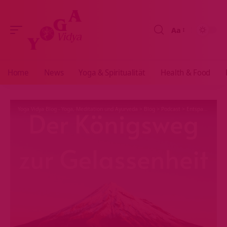
Aa
Größenänderun
Home
News
Yoga & Spiritualität
Health & Food
Yoga Vidya Blog - Yoga, Meditation und Ayurveda
>
Blog
>
Podcast
>
Entspannung
>