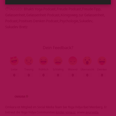
TAGGED:
Bhakti Yoga Podcast
Freude-Podcast
Freude-Tipp
Gelassenheit
Gelassenheit-Podcast
Königsweg zur Gelassenheit
Podcast
Positives Denken Podcast
Psychologie
Sukadev
Sukadev Bretz
Dein Feedback?
Liebe
Traurig
Fröhlich
Schläfrig
Wütend
Überrascht
Zwinker
0
0
0
0
0
0
0
OMKARA
Omkara ist Mitglied im Social Media Team bei Yoga Vidya Bad Meinberg. Er
betreut die Yoga Vidya Communities
kinder-yoga.cc
sowie
ayurveda-