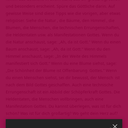
und besonders erscheint. Spüre das Göttliche darin. Auf
gewisse Weise sind diese Tipps wie die vorigen, aber etwas
religiöser. Siehe die
Natur
, die Bäume, den
Himmel
, die
Blumen, die Menschen, die technischen Errungenschaften,
die Heldentaten usw. als Manifestationen Gottes. Wenn du
die Natur anschaust, sage: „Ah, da ist Gott.“ Wenn du einen
Baum anschaust, sage: „Ah, da ist Gott.“ Wenn du den
Himmel anschaust, sage: „In der Weite des Himmels
manifestiert sich Gott.“ Wenn du eine Blume siehst, sage:
„Die Schönheit der Blume ist
Offenbarung
Gottes.“ Wenn
du einen Menschen siehst, sei dir bewusst, der
Mensch
ist
nach dem Bild Gottes geschaffen. Auch eine technische
Errungenschaft ist ein Abbild der Schöpferkraft Gottes. Die
Heldentaten, die Menschen vollbringen, auch eine
Manifestation Gottes. Du kannst überlegen, was ist für dich
schön? Was ist für dich großartig? Wo geht dein Herz auf?
Wo spürst du Liebe? Wofür bist du dankbar? In all dem
kannst du Gott spüren. In all dem kannst du das Göttliche