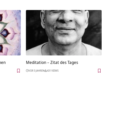
chen
Meditation – Zitat des Tages
VOR 5 JAHREN
431 VIEWS