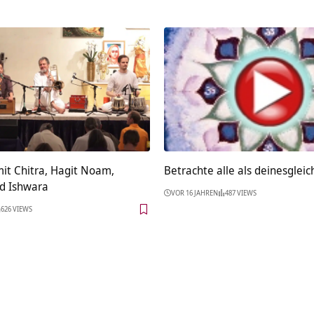
it Chitra, Hagit Noam,
Betrachte alle als deinesglei
d Ishwara
VOR 16 JAHREN
487 VIEWS
626 VIEWS