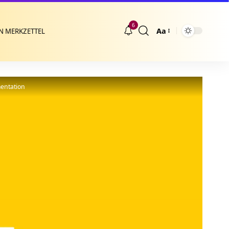
6
Aa
N MERKZETTEL
Größenänderung
entation