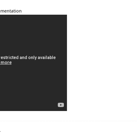
umentation
r