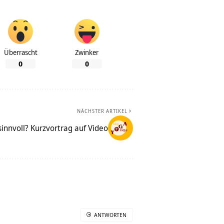
Überrascht
Zwinker
0
0
NÄCHSTER ARTIKEL
sinnvoll? Kurzvortrag auf Video
ANTWORTEN