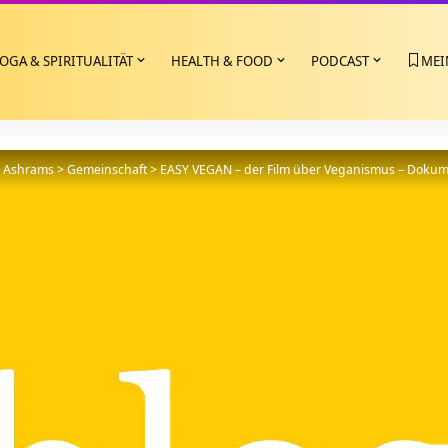
OGA & SPIRITUALITÄT
HEALTH & FOOD
PODCAST
MEI
>
Ashrams
>
Gemeinschaft
>
EASY VEGAN – der Film über Veganismus – Dokum