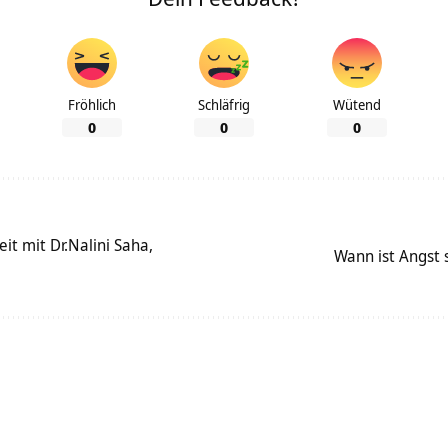
Fröhlich
Schläfrig
Wütend
0
0
0
it mit Dr.Nalini Saha,
Wann ist Angst 