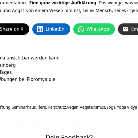
okumentation
Eine ganz wichtige Aufklärung.
Das wenige, was
w
h und
Angst
von einem Wesen nimmst, sei es Mensch, sei es irgend
Share on X
LinkedIn
WhatsApp
Em
a unsichtbar werden kann
einberg
 Tages
Übungen bei Fibromyalgie
iftung
Seminarhaus
Tiere
Tierschutz
vegan
Vegetarismus
Yoga
Yoga Vidya
Dein Feedback?