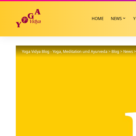
HOME
NEWS
Y
Yoga Vidya Blog - Yoga, Meditation und Ayurveda
>
Blog
>
News