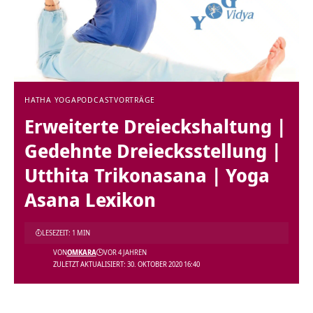
HATHA YOGA
PODCAST
VORTRÄGE
Erweiterte Dreieckshaltung |
Gedehnte Dreiecksstellung |
Utthita Trikonasana | Yoga
Asana Lexikon
LESEZEIT: 1 MIN
VON
OMKARA
VOR 4 JAHREN
ZULETZT AKTUALISIERT: 30. OKTOBER 2020 16:40