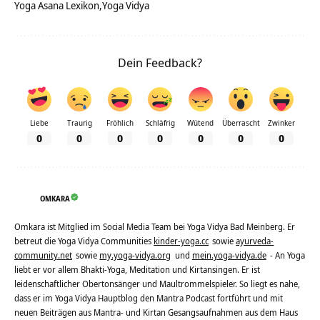
Yoga Asana Lexikon
Yoga Vidya
Dein Feedback?
Liebe
Traurig
Fröhlich
Schläfrig
Wütend
Überrascht
Zwinker
0
0
0
0
0
0
0
OMKARA
Omkara ist Mitglied im Social Media Team bei Yoga Vidya Bad Meinberg. Er
betreut die Yoga Vidya Communities
kinder-yoga.cc
sowie
ayurveda-
community.net
sowie
my.yoga-vidya.org
und
mein.yoga-vidya.de
- An Yoga
liebt er vor allem Bhakti-Yoga, Meditation und Kirtansingen. Er ist
leidenschaftlicher Obertonsänger und Maultrommelspieler. So liegt es nahe,
dass er im Yoga Vidya Hauptblog den Mantra Podcast fortführt und mit
neuen Beiträgen aus Mantra- und Kirtan Gesangsaufnahmen aus dem Haus