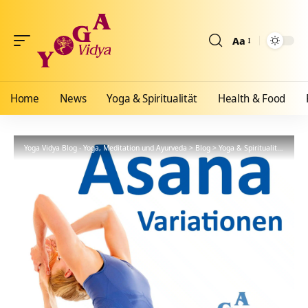
Aa
Größenänderun
Home
News
Yoga & Spiritualität
Health & Food
Yoga Vidya Blog - Yoga, Meditation und Ayurveda
>
Blog
>
Yoga & Spiritualität
>
Hath