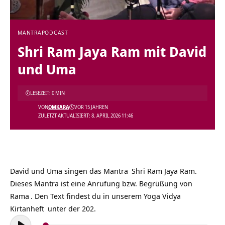
MANTRA
PODCAST
Shri Ram Jaya Ram mit David
und Uma
LESEZEIT: 0 MIN
VON
OMKARA
VOR 15 JAHREN
ZULETZT AKTUALISIERT: 8. APRIL 2026 11:46
David und Uma singen das
Mantra
Shri Ram Jaya Ram.
Dieses Mantra ist eine Anrufung bzw. Begrüßung von
Rama
. Den Text findest du in unserem Yoga Vidya
Kirtanheft
unter der 202.
Audio-