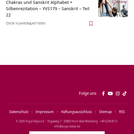
Chakras und Sanskrit Alphabet +
Silbenrezitation – YVS179 – Sanskrit – Teil
22
VOR 16 JAHREN
497 VIEWS
Folge uns
Datenschutz
Impressum
Haftungsausschluss
Sitemap
RSS
© 2026 Yoga Vidya e.V. · Yogaweg 7 · 32805 Horn‑Bad Meinberg · +49 5234 87‑0 ·
info@yoga‑vidya.de