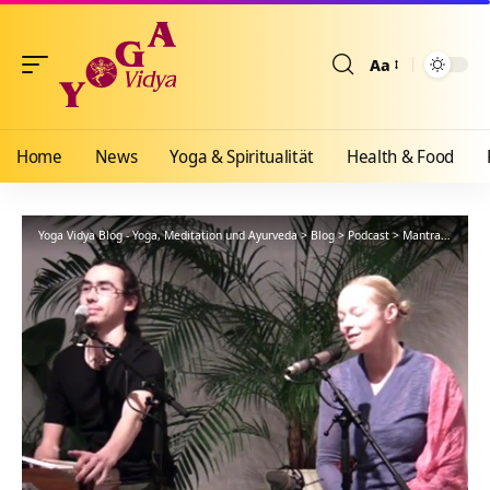
Aa
Größenänderun
Home
News
Yoga & Spiritualität
Health & Food
Yoga Vidya Blog - Yoga, Meditation und Ayurveda
>
Blog
>
Podcast
>
Mantra
>
Shri R