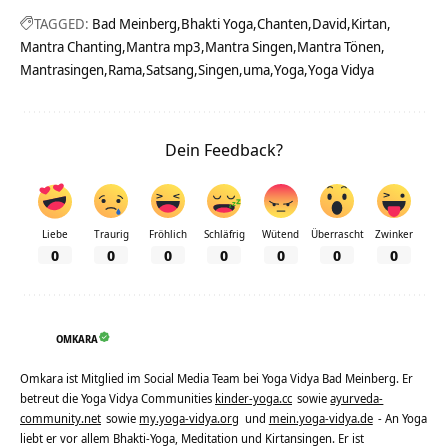
TAGGED:
Bad Meinberg
Bhakti Yoga
Chanten
David
Kirtan
Mantra Chanting
Mantra mp3
Mantra Singen
Mantra Tönen
Mantrasingen
Rama
Satsang
Singen
uma
Yoga
Yoga Vidya
Dein Feedback?
Liebe
Traurig
Fröhlich
Schläfrig
Wütend
Überrascht
Zwinker
0
0
0
0
0
0
0
OMKARA
Omkara ist Mitglied im Social Media Team bei Yoga Vidya Bad Meinberg. Er
betreut die Yoga Vidya Communities
kinder-yoga.cc
sowie
ayurveda-
community.net
sowie
my.yoga-vidya.org
und
mein.yoga-vidya.de
- An Yoga
liebt er vor allem Bhakti-Yoga, Meditation und Kirtansingen. Er ist