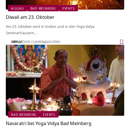
ALLGÄU
BAD MEINBERG
EVENTS
Diwali am 23. Oktober
Am 23. Oktober wird in Indien und in den Yoga Vidya
Seminarhäusern…
SIBYLLE
VOR 12 JAHREN
643 VIEWS
BAD MEINBERG
EVENTS
Navaratri bei Yoga Vidya Bad Meinberg