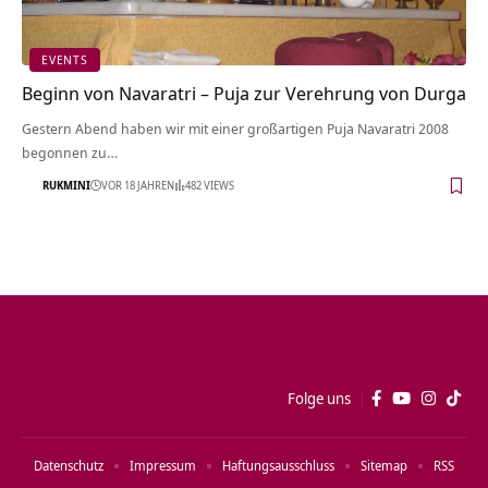
EVENTS
Beginn von Navaratri – Puja zur Verehrung von Durga
Gestern Abend haben wir mit einer großartigen Puja Navaratri 2008
begonnen zu…
RUKMINI
VOR 18 JAHREN
482 VIEWS
Folge uns
Datenschutz
Impressum
Haftungsausschluss
Sitemap
RSS