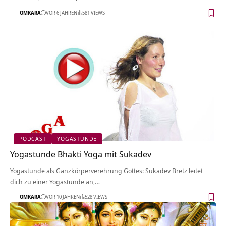
OMKARA
VOR 6 JAHREN
581 VIEWS
PODCAST
YOGASTUNDE
Yogastunde Bhakti Yoga mit Sukadev
Yogastunde als Ganzkörperverehrung Gottes: Sukadev Bretz leitet
dich zu einer Yogastunde an,…
OMKARA
VOR 10 JAHREN
528 VIEWS