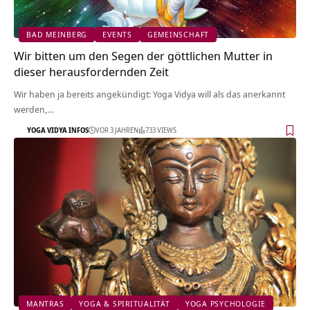
BAD MEINBERG
EVENTS
GEMEINSCHAFT
Wir bitten um den Segen der göttlichen Mutter in
dieser herausfordernden Zeit
Wir haben ja bereits angekündigt: Yoga Vidya will als das anerkannt
werden,…
YOGA VIDYA INFOS
VOR 3 JAHREN
733 VIEWS
MANTRAS
YOGA & SPIRITUALITÄT
YOGA PSYCHOLOGIE