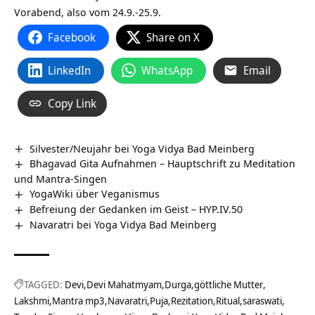
Vorabend, also vom 24.9.-25.9.
Facebook
Share on X
LinkedIn
WhatsApp
Email
Copy Link
Silvester/Neujahr bei Yoga Vidya Bad Meinberg
Bhagavad Gita Aufnahmen – Hauptschrift zu Meditation
und Mantra-Singen
YogaWiki über Veganismus
Befreiung der Gedanken im Geist – HYP.IV.50
Navaratri bei Yoga Vidya Bad Meinberg
TAGGED:
Devi
Devi Mahatmyam
Durga
göttliche Mutter
Lakshmi
Mantra mp3
Navaratri
Puja
Rezitation
Ritual
saraswati