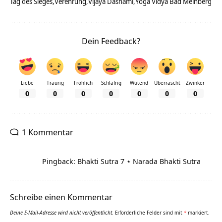
Tag des Sieges
Verehrung
Vijaya Dashami
Yoga Vidya Bad Meinberg
Dein Feedback?
Liebe
Traurig
Fröhlich
Schläfrig
Wütend
Überrascht
Zwinker
0
0
0
0
0
0
0
1 Kommentar
Pingback: Bhakti Sutra 7 ⋆ Narada Bhakti Sutra
Schreibe einen Kommentar
Deine E-Mail-Adresse wird nicht veröffentlicht.
Erforderliche Felder sind mit
*
markiert.