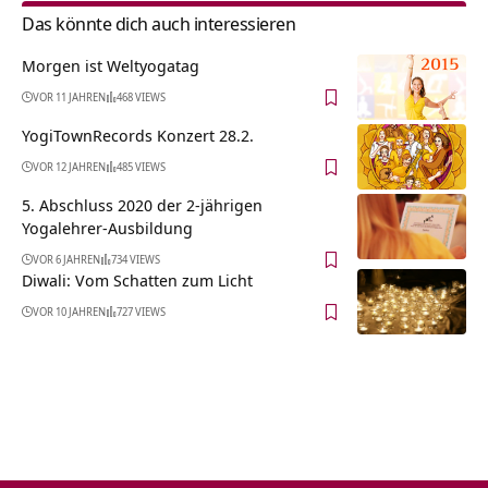
Das könnte dich auch interessieren
Morgen ist Weltyogatag
VOR 11 JAHREN
468 VIEWS
YogiTownRecords Konzert 28.2.
VOR 12 JAHREN
485 VIEWS
5. Abschluss 2020 der 2-jährigen
Yogalehrer-Ausbildung
VOR 6 JAHREN
734 VIEWS
Diwali: Vom Schatten zum Licht
VOR 10 JAHREN
727 VIEWS