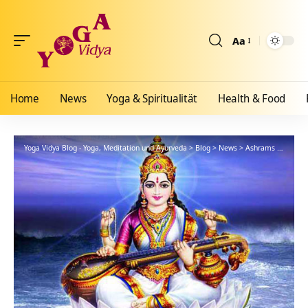
Aa
Größenänderun
Home
News
Yoga & Spiritualität
Health & Food
Yoga Vidya Blog - Yoga, Meditation und Ayurveda
>
Blog
>
News
>
Ashrams
>
Bad Me