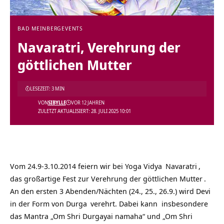
BAD MEINBERG
EVENTS
Navaratri, Verehrung der
göttlichen Mutter
LESEZEIT: 3 MIN
VON
SIBYLLE
VOR 12 JAHREN
ZULETZT AKTUALISIERT: 28. JULI 2025 10:01
Vom 24.9-3.10.2014 feiern wir bei
Yoga Vidya
Navaratri
,
das großartige Fest zur Verehrung der
göttlichen Mutter
.
An den ersten 3 Abenden/Nächten (24., 25., 26.9.) wird
Devi
in der Form von
Durga
verehrt. Dabei kann insbesondere
das Mantra „Om Shri Durgayai namaha“ und „Om Shri