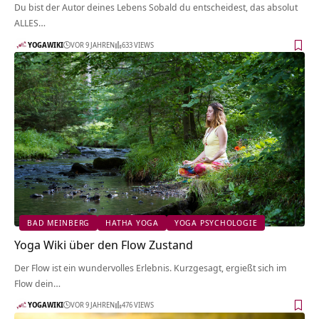
Du bist der Autor deines Lebens Sobald du entscheidest, das absolut
ALLES…
YOGAWIKI
VOR 9 JAHREN
633 VIEWS
BAD MEINBERG
HATHA YOGA
YOGA PSYCHOLOGIE
Yoga Wiki über den Flow Zustand
Der Flow ist ein wundervolles Erlebnis. Kurzgesagt, ergießt sich im
Flow dein…
YOGAWIKI
VOR 9 JAHREN
476 VIEWS