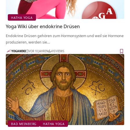
HATHA YOGA
Yoga Wiki über endokrine Drüsen
Endokrine Drüsen gehören zum Hormonsystem und weil sie Hormone
produzieren, werden sie…
YOGAWIKI
VOR 10 JAHREN
410 VIEWS
BAD MEINBERG
HATHA YOGA