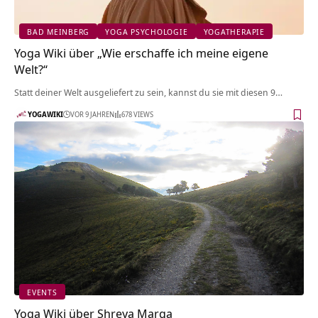
BAD MEINBERG
YOGA PSYCHOLOGIE
YOGATHERAPIE
Yoga Wiki über „Wie erschaffe ich meine eigene
Welt?“
Statt deiner Welt ausgeliefert zu sein, kannst du sie mit diesen 9…
YOGAWIKI
VOR 9 JAHREN
678 VIEWS
EVENTS
Yoga Wiki über Shreya Marga