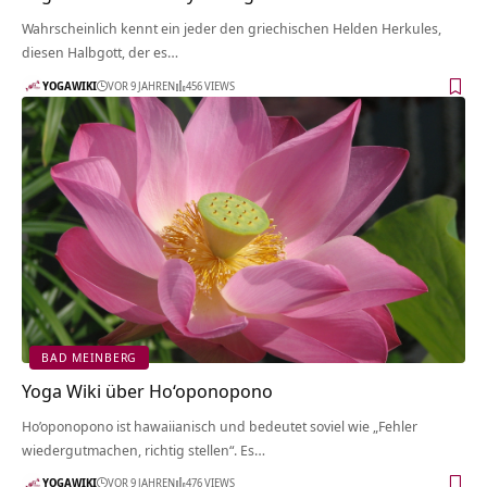
Wahrscheinlich kennt ein jeder den griechischen Helden Herkules,
diesen Halbgott, der es…
YOGAWIKI
VOR 9 JAHREN
456 VIEWS
BAD MEINBERG
Yoga Wiki über Ho‘oponopono
Ho’oponopono ist hawaiianisch und bedeutet soviel wie „Fehler
wiedergutmachen, richtig stellen“. Es…
YOGAWIKI
VOR 9 JAHREN
476 VIEWS