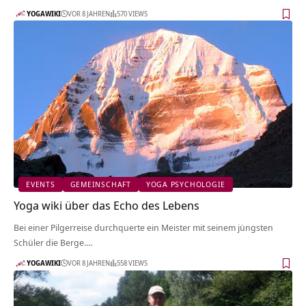
YOGAWIKI
VOR 8 JAHREN
570 VIEWS
EVENTS
GEMEINSCHAFT
YOGA PSYCHOLOGIE
Yoga wiki über das Echo des Lebens
Bei einer Pilgerreise durchquerte ein Meister mit seinem jüngsten
Schüler die Berge.…
YOGAWIKI
VOR 8 JAHREN
558 VIEWS