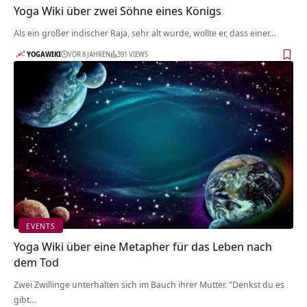
Yoga Wiki über zwei Söhne eines Königs
Als ein großer indischer Raja, sehr alt wurde, wollte er, dass einer…
YOGAWIKI
VOR 8 JAHREN
391 VIEWS
EVENTS
Yoga Wiki über eine Metapher für das Leben nach
dem Tod
Zwei Zwillinge unterhalten sich im Bauch ihrer Mutter. "Denkst du es
gibt…