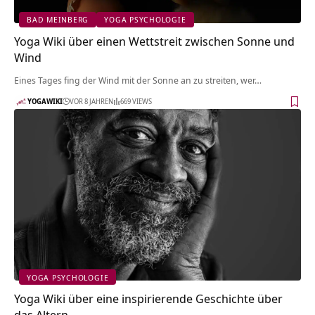
BAD MEINBERG
YOGA PSYCHOLOGIE
Yoga Wiki über einen Wettstreit zwischen Sonne und
Wind
Eines Tages fing der Wind mit der Sonne an zu streiten, wer…
YOGAWIKI
VOR 8 JAHREN
669 VIEWS
YOGA PSYCHOLOGIE
Yoga Wiki über eine inspirierende Geschichte über
das Altern