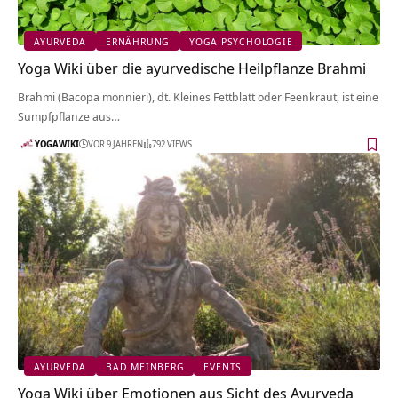
AYURVEDA
ERNÄHRUNG
YOGA PSYCHOLOGIE
Yoga Wiki über die ayurvedische Heilpflanze Brahmi
Brahmi (Bacopa monnieri), dt. Kleines Fettblatt oder Feenkraut, ist eine
Sumpfpflanze aus…
YOGAWIKI
VOR 9 JAHREN
792 VIEWS
AYURVEDA
BAD MEINBERG
EVENTS
Yoga Wiki über Emotionen aus Sicht des Ayurveda