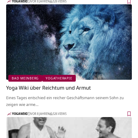
YOGAWIKI
VOR 8 JAHREN
526 VIEWS
BAD MEINBERG
YOGATHERAPIE
Yoga Wiki über Reichtum und Armut
Eines Tages entschied ein reicher Geschäftsmann seinem Sohn zu
zeigen wie arme…
YOGAWIKI
VOR 8 JAHREN
526 VIEWS