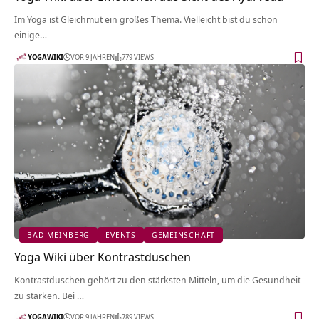
Im Yoga ist Gleichmut ein großes Thema. Vielleicht bist du schon
einige…
YOGAWIKI
VOR 9 JAHREN
779 VIEWS
BAD MEINBERG
EVENTS
GEMEINSCHAFT
Yoga Wiki über Kontrastduschen
Kontrastduschen gehört zu den stärksten Mitteln, um die Gesundheit
zu stärken. Bei …
YOGAWIKI
VOR 9 JAHREN
789 VIEWS