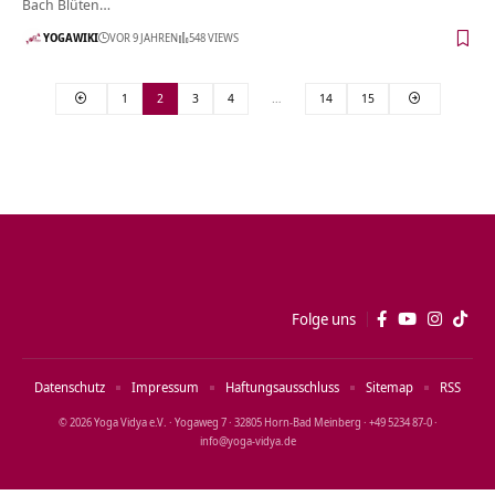
Bach Blüten…
YOGAWIKI
VOR 9 JAHREN
548 VIEWS
1
2
3
4
…
14
15
Folge uns
Datenschutz
Impressum
Haftungsausschluss
Sitemap
RSS
© 2026 Yoga Vidya e.V. · Yogaweg 7 · 32805 Horn‑Bad Meinberg · +49 5234 87‑0 ·
info@yoga‑vidya.de