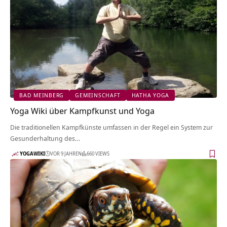
BAD MEINBERG
GEMEINSCHAFT
HATHA YOGA
Yoga Wiki über Kampfkunst und Yoga
Die traditionellen Kampfkünste umfassen in der Regel ein System zur
Gesunderhaltung des…
YOGAWIKI
VOR 9 JAHREN
660 VIEWS