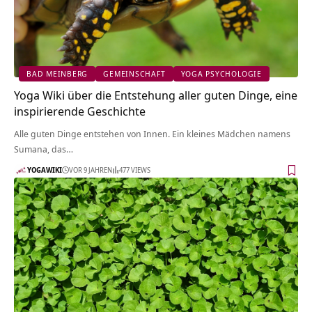
BAD MEINBERG
GEMEINSCHAFT
YOGA PSYCHOLOGIE
Yoga Wiki über die Entstehung aller guten Dinge, eine
inspirierende Geschichte
Alle guten Dinge entstehen von Innen. Ein kleines Mädchen namens
Sumana, das…
YOGAWIKI
VOR 9 JAHREN
477 VIEWS